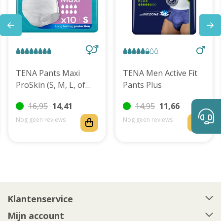
TENA Pants Maxi
TENA Men Active Fit
ProSkin (S, M, L, of
Pants Plus
XL)
16,95
14,41
14,95
11,66
Nog geen reviews
Nog geen reviews
Klantenservice
Mijn account