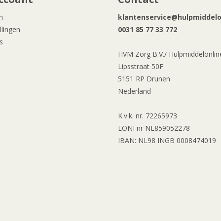
n
klantenservice@hulpmiddelon
llingen
0031 85 77 33 772
s
HVM Zorg B.V./ Hulpmiddelonline
Lipsstraat 50F
5151 RP Drunen
Nederland
K.v.k. nr. 72265973
EONI nr NL859052278
IBAN: NL98 INGB 0008474019