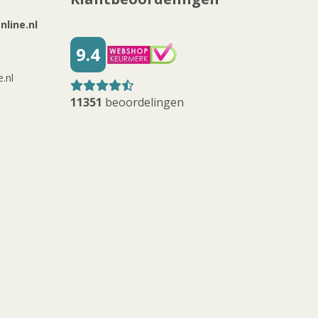
line.nl
9.4
.nl
11351
beoordelingen