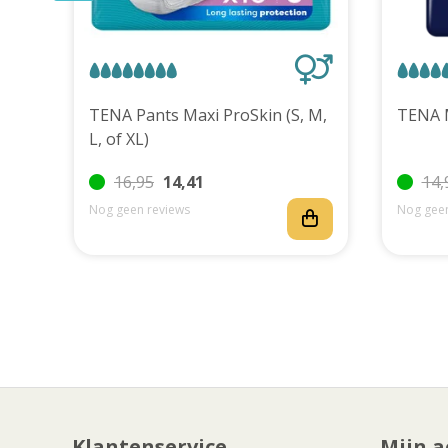
uks
TENA Pants Maxi ProSkin (S, M,
L, of XL)
16,95
14,41
14,
Nog geen reviews
Nog geen
Klantenservice
Mijn a