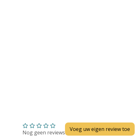
Huidverzorging
Depend
Depend voor Mannen
Depend voor Vrouwen
Depend Slip
Dieetvoeding
Verschillende soorten incontinentie
Kenniscentrum
Abonnement
Voeg uw eigen review toe
Nog geen reviews