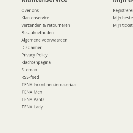
Over ons
Registrere
Klantenservice
Mijn beste
Verzenden & retourneren
Mijn ticket
Betaalmethoden
Algemene voorwaarden
Disclaimer
Privacy Policy
Klachtenpagina
Sitemap
RSS-feed
TENA Incontinentiemateriaal
TENA Men
TENA Pants
TENA Lady