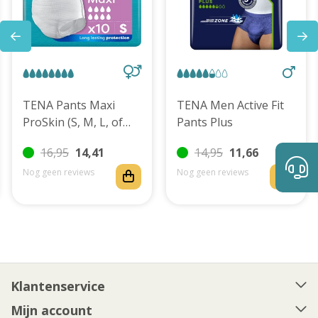
TENA Pants Maxi
TENA Men Active Fit
ProSkin (S, M, L, of
Pants Plus
XL)
16,95
14,41
14,95
11,66
Nog geen reviews
Nog geen reviews
Klantenservice
Mijn account