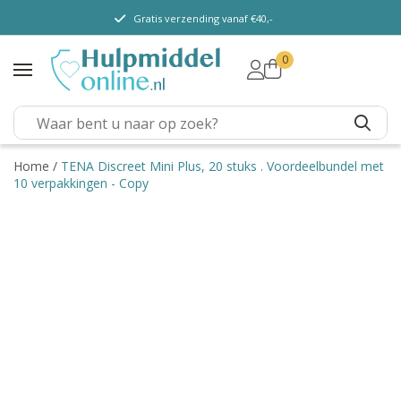
Gratis verzending vanaf €40,-
0
TENA Lady
TENA Men
TENA Pants (m/v)
TENA Flex
Home
/
TENA Discreet Mini Plus, 20 stuks . Voordeelbundel met
10 verpakkingen - Copy
TENA Slip
TENA Overig
Depend
Dieetvoeding
Verschillende soorten
incontinentie
Kenniscentrum