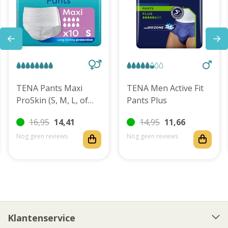
TENA Pants Maxi
TENA Men Active Fit
ProSkin (S, M, L, of
Pants Plus
XL)
16,95
14,41
14,95
11,66
Nog geen reviews
Nog geen reviews
Klantenservice