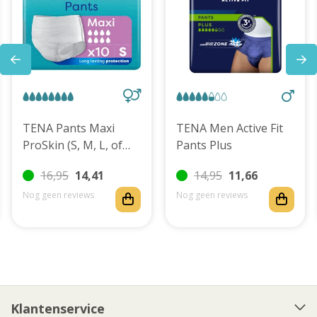
TENA Pants Maxi
TENA Men Active Fit
ProSkin (S, M, L, of
Pants Plus
XL)
16,95
14,41
14,95
11,66
Nog geen reviews
Nog geen reviews
Klantenservice