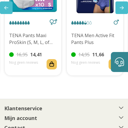
TENA Pants Maxi
TENA Men Active Fit
ProSkin (S, M, L, of
Pants Plus
XL)
16,95
14,41
14,95
11,66
Nog geen reviews
Nog geen reviews
Klantenservice
Mijn account
Contact