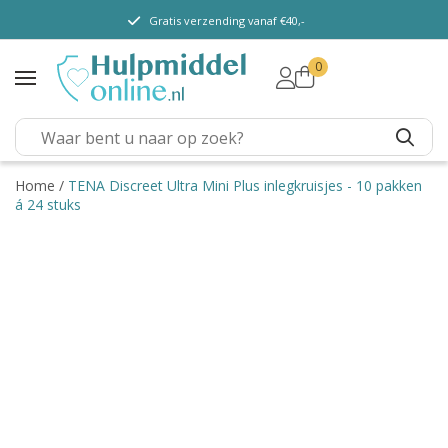
Gratis verzending vanaf €40,-
0
TENA Lady
TENA Men
TENA Pants (m/v)
TENA Flex
Home
/
TENA Discreet Ultra Mini Plus inlegkruisjes - 10 pakken
á 24 stuks
TENA Slip
TENA Overig
Depend
Dieetvoeding
Verschillende soorten
incontinentie
Kenniscentrum