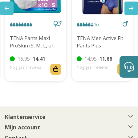
TENA Pants Maxi
TENA Men Active Fit
ProSkin (S, M, L, of
Pants Plus
XL)
16,95
14,41
14,95
11,66
Nog geen reviews
Nog geen reviews
Klantenservice
Mijn account
Contact