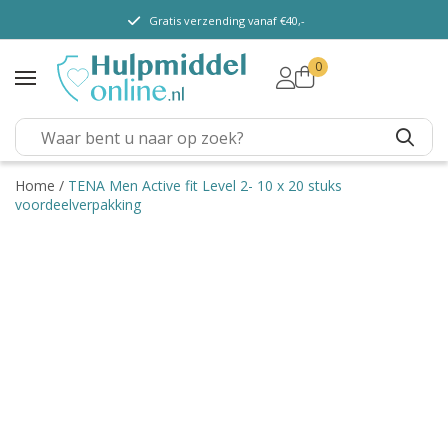
Gratis verzending vanaf €40,-
0
TENA Lady
TENA Men
TENA Pants (m/v)
TENA Flex
Home
/
TENA Men Active fit Level 2- 10 x 20 stuks
voordeelverpakking
TENA Slip
TENA Overig
Depend
Dieetvoeding
Verschillende soorten
incontinentie
Kenniscentrum