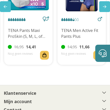
TENA Pants Maxi
TENA Men Active Fit
ProSkin (S, M, L, of
Pants Plus
XL)
16,95
14,41
14,95
11,66
Nog geen reviews
Nog geen reviews
Klantenservice
Mijn account
Contact