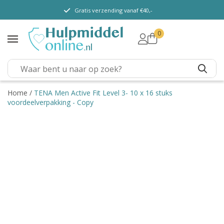
Gratis verzending vanaf €40,-
0
TENA Lady
TENA Men
TENA Pants (m/v)
TENA Flex
Home
/
TENA Men Active Fit Level 3- 10 x 16 stuks
voordeelverpakking - Copy
TENA Slip
TENA Overig
Depend
Dieetvoeding
Verschillende soorten
incontinentie
Kenniscentrum