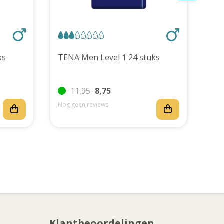
stuks
TENA Men Level 1 24 stuks
5 
Pro
11,95
8,75
Nog geen reviews
Nog
Klantbeoordelingen