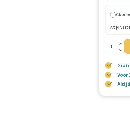
Abonn
Altijd vast
Grati
Voor 
Altij