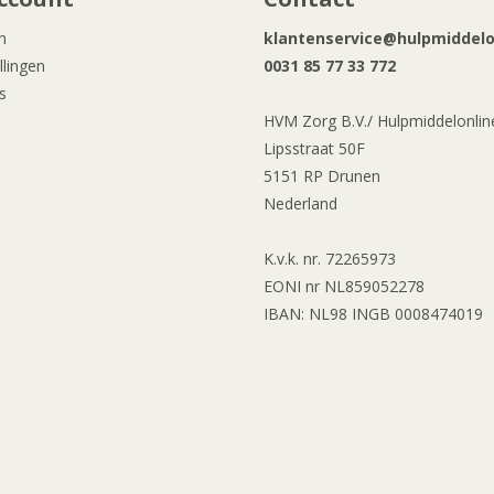
n
klantenservice@hulpmiddelon
llingen
0031 85 77 33 772
s
HVM Zorg B.V./ Hulpmiddelonline
Lipsstraat 50F
5151 RP Drunen
Nederland
K.v.k. nr. 72265973
EONI nr NL859052278
IBAN: NL98 INGB 0008474019