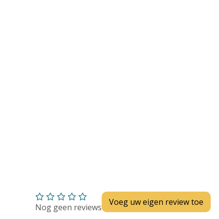
Huidverzorging
Depend
Depend voor Mannen
Depend voor Vrouwen
Depend Slip
Dieetvoeding
Verschillende soorten incontinentie
Kenniscentrum
Abonnement
Voeg uw eigen review toe
Nog geen reviews