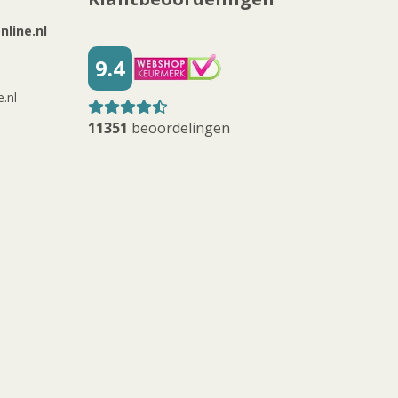
line.nl
9.4
.nl
11351
beoordelingen