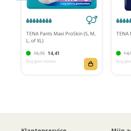
uks
TENA Pants Maxi ProSkin (S, M,
L, of XL)
16,95
14,41
14,
Nog geen reviews
Nog geen
Klantenservice
Mijn a