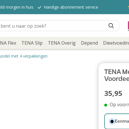
eld morgen in huis
Handige abonnement service
NA Flex
TENA Slip
TENA Overig
Depend
Dieetvoedi
bundel met 4 verpakkingen
TENA Men
Voordee
35,95
Op voor
Eenmal