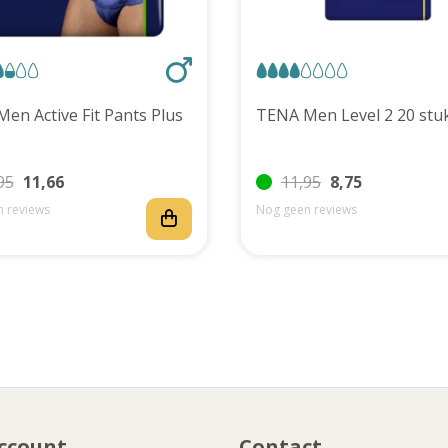
TENA Men Active Fit Pants Plus
TENA Men Level 2 20 
95
11,66
11,95
8,75
 reviews
Nog geen reviews
ccount
Contact