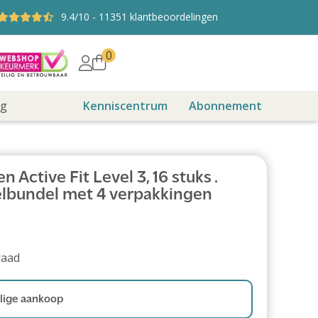
9.4
/10
-
11351
klantbeoordelingen
0
ng
Kenniscentrum
Abonnement
 Active Fit Level 3, 16 stuks .
lbundel met 4 verpakkingen
raad
ige aankoop