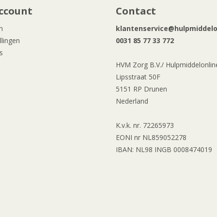
ccount
Contact
n
klantenservice@hulpmiddelon
llingen
0031 85 77 33 772
s
HVM Zorg B.V./ Hulpmiddelonline
Lipsstraat 50F
5151 RP Drunen
Nederland
K.v.k. nr. 72265973
EONI nr NL859052278
IBAN: NL98 INGB 0008474019