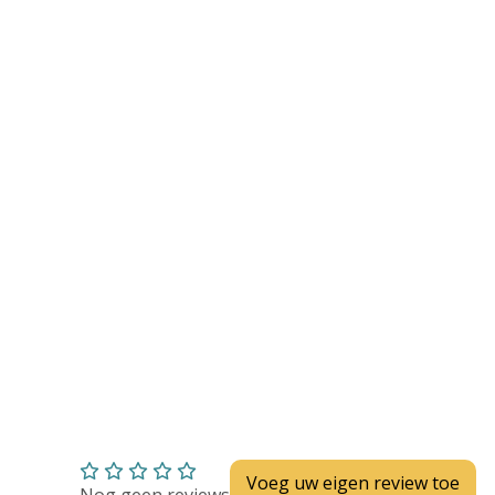
Huidverzorging
Depend
Depend voor Mannen
Depend voor Vrouwen
Depend Slip
Dieetvoeding
Verschillende soorten incontinentie
Kenniscentrum
Abonnement
Voeg uw eigen review toe