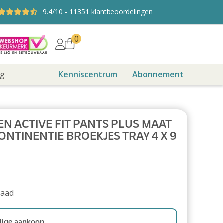
9.4
/10
-
11351
klantbeoordelingen
0
ng
Kenniscentrum
Abonnement
N ACTIVE FIT PANTS PLUS MAAT
ONTINENTIE BROEKJES TRAY 4 X 9
raad
ige aankoop