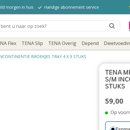
eld morgen in huis
Handige abonnement service
NA Flex
TENA Slip
TENA Overig
Depend
Dieetvoedi
NCONTINENTIE BROEKJES TRAY 4 X 9 STUKS
TENA ME
S/M INC
STUKS
59,00
Op voor
Eenmal