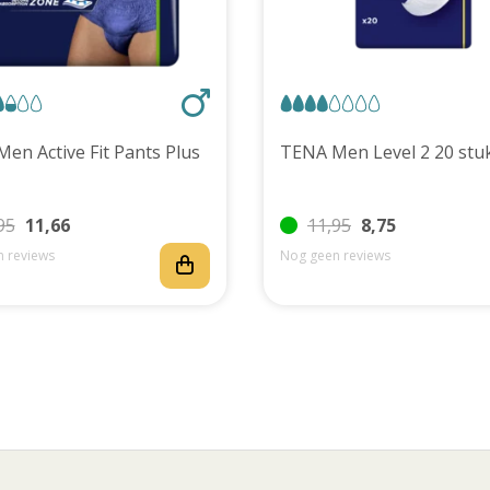
TENA Men Active Fit Pants Plus
TENA Men Level 2 20 
95
11,66
11,95
8,75
 reviews
Nog geen reviews