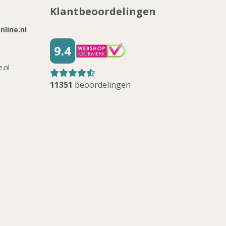
Klantbeoordelingen
line.nl
9.4
.nl
11351
beoordelingen