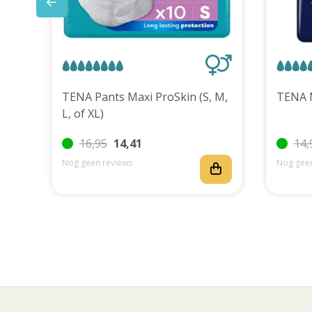
uks
TENA Pants Maxi ProSkin (S, M,
L, of XL)
16,95
14,41
14,
Nog geen reviews
Nog geen