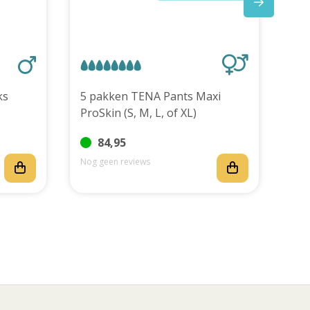
stuks
5 pakken TENA Pants Maxi
ProSkin (S, M, L, of XL)
84,95
Nog geen reviews
Nog