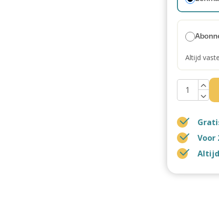
Abonn
Altijd vast
Grati
Voor 
Altij