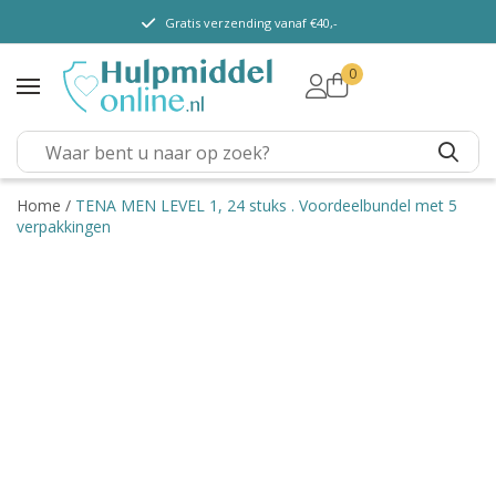
Gratis verzending vanaf €40,-
0
TENA Lady
TENA Men
TENA Pants (m/v)
TENA Flex
Home
/
TENA MEN LEVEL 1, 24 stuks . Voordeelbundel met 5
verpakkingen
TENA Slip
TENA Overig
Depend
Dieetvoeding
Verschillende soorten
incontinentie
Kenniscentrum