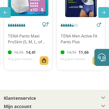
TENA Pants Maxi
TENA Men Active Fit
ProSkin (S, M, L, of
Pants Plus
XL)
16,95
14,41
14,95
11,66
Nog geen reviews
Nog geen reviews
Klantenservice
Mijn account