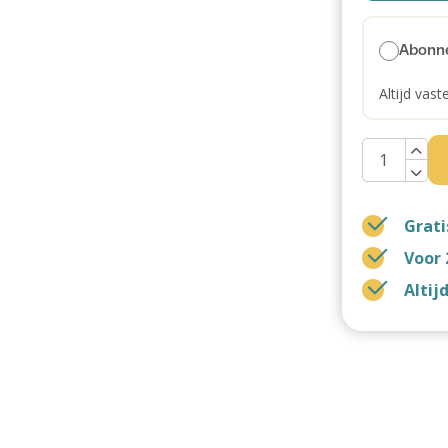
Abonn
Altijd vast
Grati
Voor 
Altij