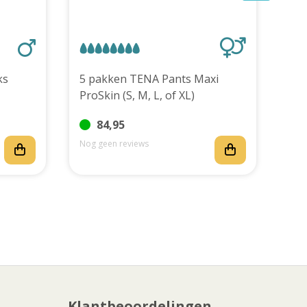
stuks
5 pakken TENA Pants Maxi
TEN
ProSkin (S, M, L, of XL)
stu
84,95
Nog geen reviews
Nog
Klantbeoordelingen