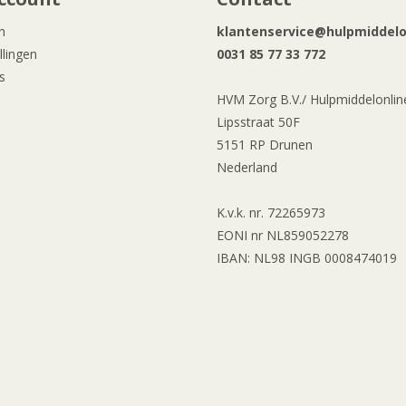
n
klantenservice@hulpmiddelon
llingen
0031 85 77 33 772
s
HVM Zorg B.V./ Hulpmiddelonline
Lipsstraat 50F
5151 RP Drunen
Nederland
K.v.k. nr. 72265973
EONI nr NL859052278
IBAN: NL98 INGB 0008474019