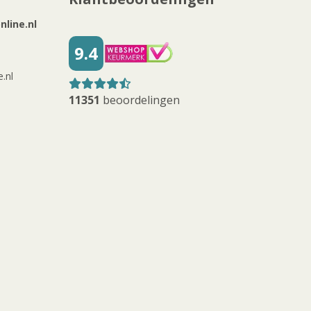
line.nl
9.4
.nl
11351
beoordelingen