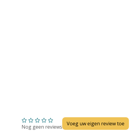
Huidverzorging
Depend
Depend voor Mannen
Depend voor Vrouwen
Depend Slip
Dieetvoeding
Verschillende soorten incontinentie
Kenniscentrum
Abonnement
Voeg uw eigen review toe
Nog geen reviews