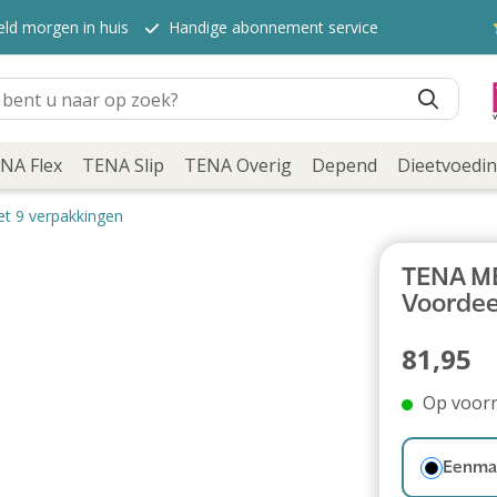
eld morgen in huis
Handige abonnement service
NA Flex
TENA Slip
TENA Overig
Depend
Dieetvoedi
t 9 verpakkingen
TENA MEN
Voordee
81,95
Op voor
Eenmal