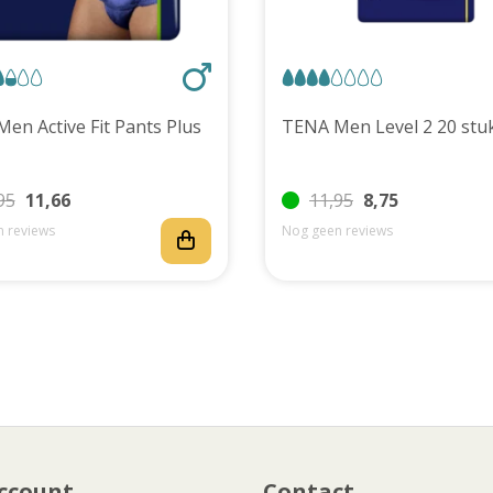
TENA Men Active Fit Pants Plus
TENA Men Level 2 20 
95
11,66
11,95
8,75
 reviews
Nog geen reviews
ccount
Contact