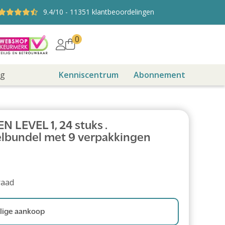
9.4
/10
-
11351
klantbeoordelingen
0
ng
Kenniscentrum
Abonnement
 LEVEL 1, 24 stuks .
lbundel met 9 verpakkingen
raad
ige aankoop