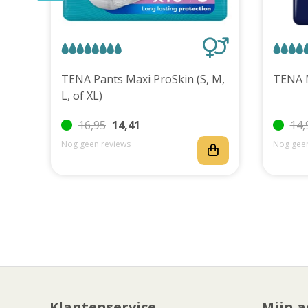
uks
TENA Pants Maxi ProSkin (S, M,
L, of XL)
16,95
14,41
14,
Nog geen reviews
Nog geen
Klantenservice
Mijn a