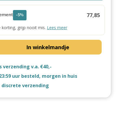
77,85
ement
-5%
e korting, grijp nooit mis.
Lees meer
In winkelmandje
s verzending v.a. €40,-
23:59 uur besteld, morgen in huis
d discrete verzending