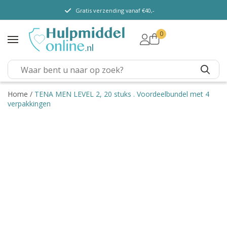
Gratis verzending vanaf €40,-
0
TENA Lady
TENA Men
TENA Pants (m/v)
TENA Flex
Home
/
TENA MEN LEVEL 2, 20 stuks . Voordeelbundel met 4
verpakkingen
TENA Slip
TENA Overig
Depend
Dieetvoeding
Verschillende soorten
incontinentie
Kenniscentrum