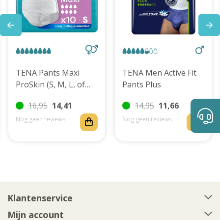
TENA Pants Maxi
TENA Men Active Fit
ProSkin (S, M, L, of
Pants Plus
XL)
16,95
14,41
14,95
11,66
Nog geen reviews
Nog geen reviews
Klantenservice
Mijn account