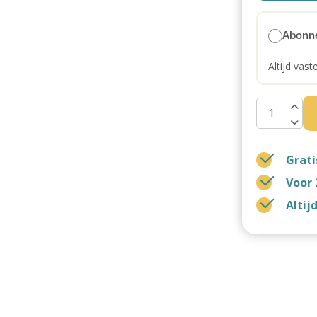
Abonn
Altijd vast
Grati
Voor 
Altij