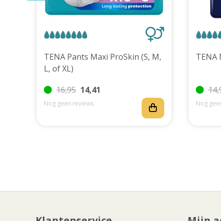
uks
TENA Pants Maxi ProSkin (S, M,
L, of XL)
16,95
14,41
14,
Nog geen reviews
Nog geen
Klantenservice
Mijn a