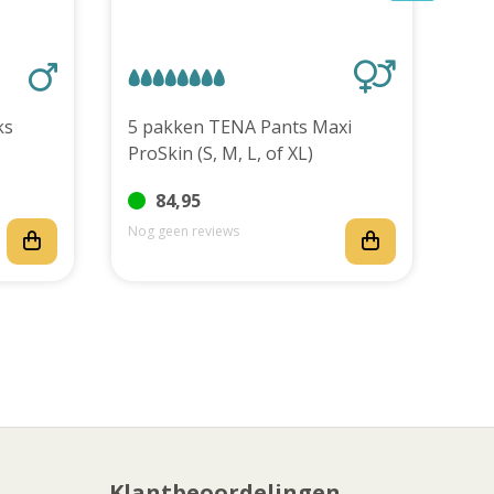
stuks
5 pakken TENA Pants Maxi
TEN
ProSkin (S, M, L, of XL)
stu
84,95
Nog geen reviews
Nog
Klantbeoordelingen