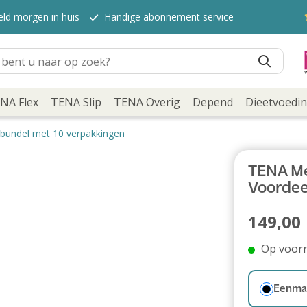
eld morgen in huis
Handige abonnement service
NA Flex
TENA Slip
TENA Overig
Depend
Dieetvoedi
lbundel met 10 verpakkingen
TENA Men
Voordee
149,00
Op voor
Eenmal