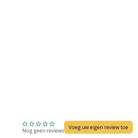
Huidverzorging
Depend
Depend voor Mannen
Depend voor Vrouwen
Depend Slip
Dieetvoeding
Verschillende soorten incontinentie
Kenniscentrum
Abonnement
Voeg uw eigen review toe
Nog geen reviews