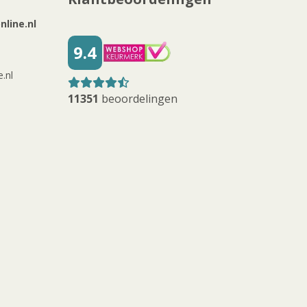
line.nl
9.4
.nl
11351
beoordelingen