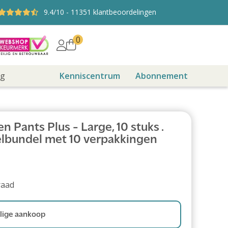
9.4
/10
-
11351
klantbeoordelingen
0
ng
Kenniscentrum
Abonnement
 Pants Plus - Large, 10 stuks .
lbundel met 10 verpakkingen
raad
ige aankoop