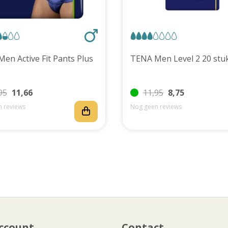
TENA Men Active Fit Pants Plus
TENA Men Level 2 20 
95
11,66
11,95
8,75
 reviews
Nog geen reviews
ccount
Contact