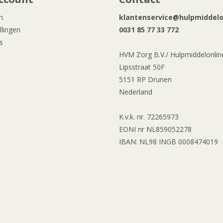
n
klantenservice@hulpmiddelon
llingen
0031 85 77 33 772
s
HVM Zorg B.V./ Hulpmiddelonline
Lipsstraat 50F
5151 RP Drunen
Nederland
K.v.k. nr. 72265973
EONI nr NL859052278
IBAN: NL98 INGB 0008474019