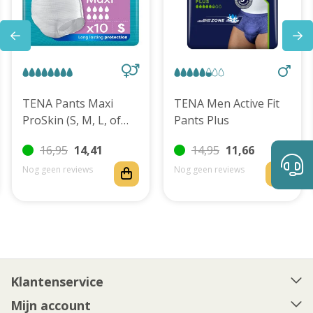
TENA Pants Maxi
TENA Men Active Fit
ProSkin (S, M, L, of
Pants Plus
XL)
16,95
14,41
14,95
11,66
Nog geen reviews
Nog geen reviews
Klantenservice
Mijn account