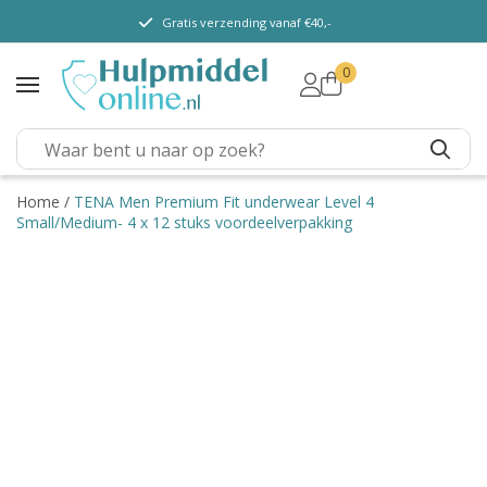
Gratis verzending vanaf €40,-
0
TENA Lady
TENA Men
TENA Pants (m/v)
TENA Flex
Home
/
TENA Men Premium Fit underwear Level 4
Small/Medium- 4 x 12 stuks voordeelverpakking
TENA Slip
TENA Overig
Depend
Dieetvoeding
Verschillende soorten
incontinentie
Kenniscentrum