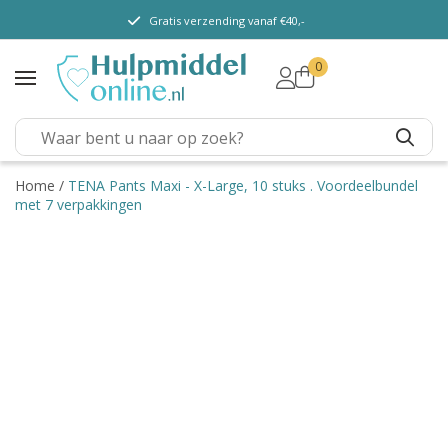
Gratis verzending vanaf €40,-
0
TENA Lady
TENA Men
TENA Pants (m/v)
TENA Flex
Home
/
TENA Pants Maxi - X-Large, 10 stuks . Voordeelbundel
met 7 verpakkingen
TENA Slip
TENA Overig
Depend
Dieetvoeding
Verschillende soorten
incontinentie
Kenniscentrum