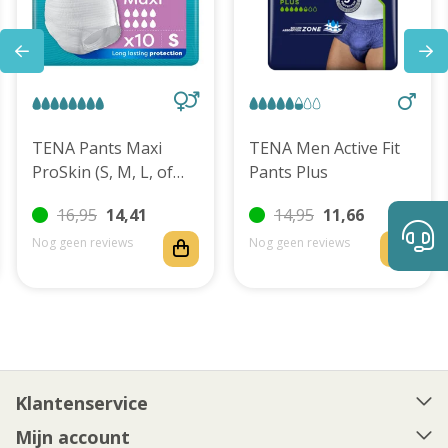
TENA Pants Maxi
TENA Men Active Fit
ProSkin (S, M, L, of
Pants Plus
XL)
16,95
14,41
14,95
11,66
Nog geen reviews
Nog geen reviews
Klantenservice
Mijn account