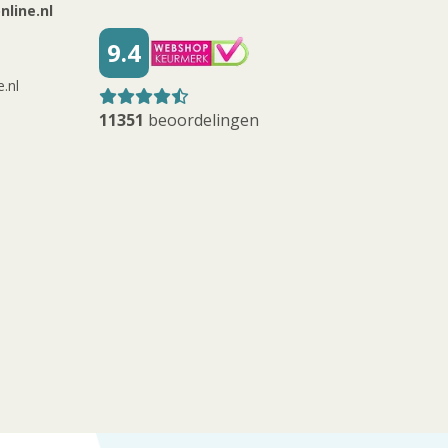
line.nl
9.4
.nl
11351
beoordelingen