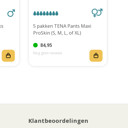
stuks
5 pakken TENA Pants Maxi
ProSkin (S, M, L, of XL)
84,95
Nog geen reviews
Nog
Klantbeoordelingen