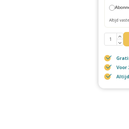
Abonn
Altijd vast
Grati
Voor 
Altij