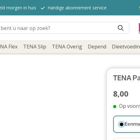
eld morgen in huis
Handige abonnement service
NA Flex
TENA Slip
TENA Overig
Depend
Dieetvoedi
TENA Pa
8,00
Op voor
Eenmal