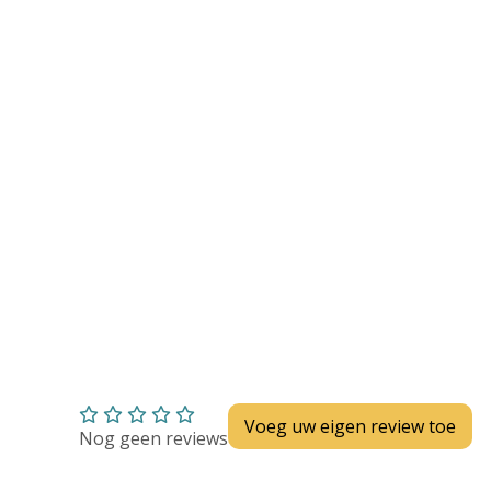
Huidverzorging
Depend
Depend voor Mannen
Depend voor Vrouwen
Depend Slip
Dieetvoeding
Verschillende soorten incontinentie
Kenniscentrum
Abonnement
Voeg uw eigen review toe
Nog geen reviews