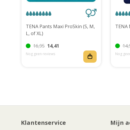
uks
TENA Pants Maxi ProSkin (S, M,
L, of XL)
16,95
14,41
14,
Nog geen reviews
Nog geen
Klantenservice
Mijn a