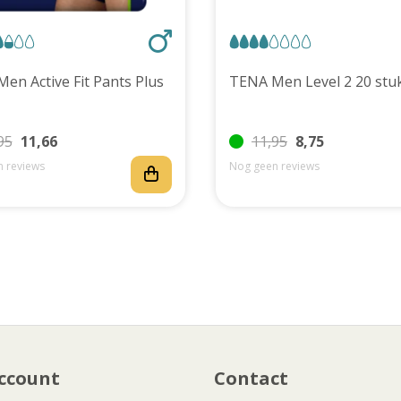
TENA Men Active Fit Pants Plus
TENA Men Level 2 20 
95
11,66
11,95
8,75
 reviews
Nog geen reviews
ccount
Contact