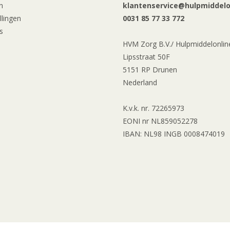
n
klantenservice@hulpmiddelon
llingen
0031 85 77 33 772
s
HVM Zorg B.V./ Hulpmiddelonline
Lipsstraat 50F
5151 RP Drunen
Nederland
K.v.k. nr. 72265973
EONI nr NL859052278
IBAN: NL98 INGB 0008474019