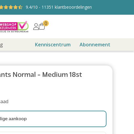
9.4
/10
-
11351
klantbeoordelingen
0
ng
Kenniscentrum
Abonnement
nts Normal - Medium 18st
raad
ige aankoop