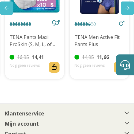
TENA Pants Maxi
TENA Men Active Fit
ProSkin (S, M, L, of
Pants Plus
XL)
16,95
14,41
14,95
11,66
Nog geen reviews
Nog geen reviews
Klantenservice
Mijn account
Contact