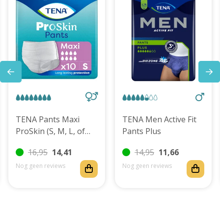
TENA Pants Maxi
TENA Men Active Fit
ProSkin (S, M, L, of
Pants Plus
XL)
16,95
14,41
14,95
11,66
Nog geen reviews
Nog geen reviews