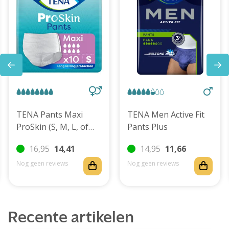
TENA Pants Maxi
TENA Men Active Fit
ProSkin (S, M, L, of
Pants Plus
XL)
16,95
14,41
14,95
11,66
Nog geen reviews
Nog geen reviews
Recente artikelen