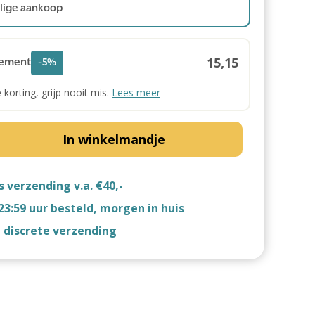
ige aankoop
15,15
ement
-5%
e korting, grijp nooit mis.
Lees meer
In winkelmandje
s verzending v.a. €40,-
23:59 uur besteld, morgen in huis
d discrete verzending