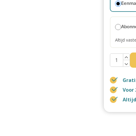
Eenmal
Abonn
Altijd vast
Grati
Voor 
Altij