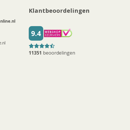
Klantbeoordelingen
line.nl
9.4
.nl
11351
beoordelingen