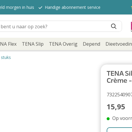
eld morgen in huis
Handige abonnement service
NA Flex
TENA Slip
TENA Overig
Depend
Dieetvoedi
 stuks
TENA Sil
Crème -
732254090
15,95
Op voor