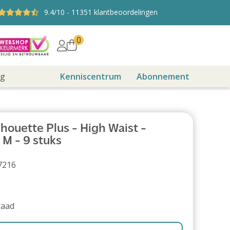
9.4
/10
-
11351
klantbeoordelingen
0
ng
Kenniscentrum
Abonnement
houette Plus - High Waist -
 M - 9 stuks
7216
raad