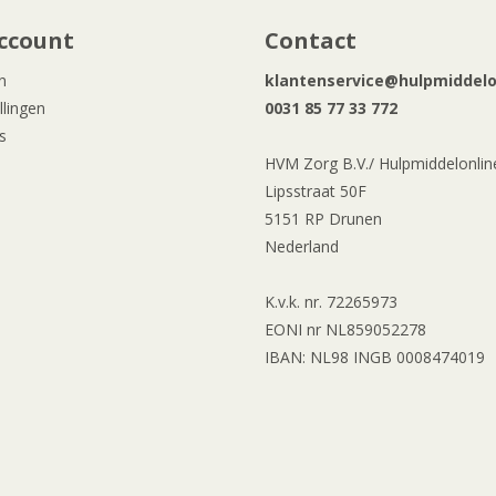
ccount
Contact
n
klantenservice@hulpmiddelon
llingen
0031 85 77 33 772
s
HVM Zorg B.V./ Hulpmiddelonline
Lipsstraat 50F
5151 RP Drunen
Nederland
K.v.k. nr. 72265973
EONI nr NL859052278
IBAN: NL98 INGB 0008474019