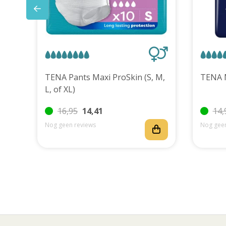
uks
TENA Pants Maxi ProSkin (S, M,
L, of XL)
16,95
14,41
14,
Nog geen reviews
Nog geen