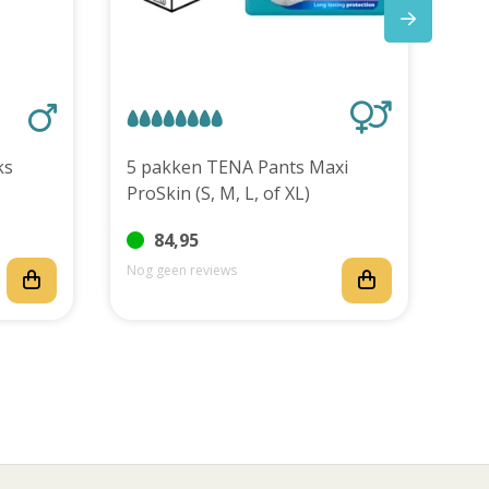
stuks
5 pakken TENA Pants Maxi
TEN
ProSkin (S, M, L, of XL)
stu
84,95
Nog geen reviews
Nog