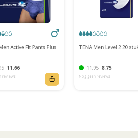
TENA Men Active Fit Pants Plus
TENA Men Level 2 20 
95
11,66
11,95
8,75
 reviews
Nog geen reviews