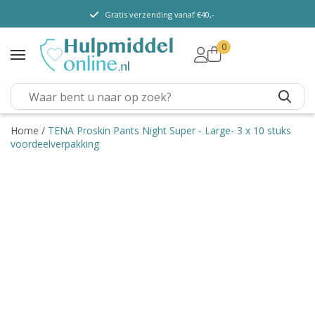
Gratis verzending vanaf €40,-
0
TENA Lady
TENA Men
TENA Pants (m/v)
TENA Flex
Home
/
TENA Proskin Pants Night Super - Large- 3 x 10 stuks
voordeelverpakking
TENA Slip
TENA Overig
Depend
Dieetvoeding
Verschillende soorten
incontinentie
Kenniscentrum