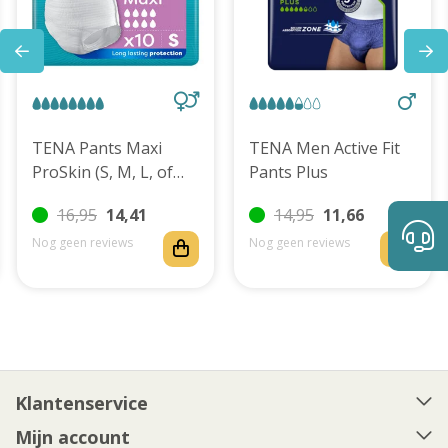
TENA Pants Maxi
TENA Men Active Fit
ProSkin (S, M, L, of
Pants Plus
XL)
16,95
14,41
14,95
11,66
Nog geen reviews
Nog geen reviews
Klantenservice
Mijn account