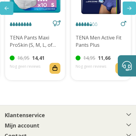
TENA Pants Maxi
TENA Men Active Fit
ProSkin (S, M, L, of
Pants Plus
XL)
16,95
14,41
14,95
11,66
Nog geen reviews
Nog geen reviews
Klantenservice
Mijn account
Contact