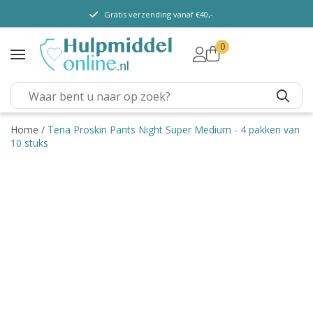
Gratis verzending vanaf €40,-
0
TENA Lady
TENA Men
TENA Pants (m/v)
TENA Flex
Home
/
Tena Proskin Pants Night Super Medium - 4 pakken van
10 stuks
TENA Slip
TENA Overig
Depend
Dieetvoeding
Verschillende soorten
incontinentie
Kenniscentrum