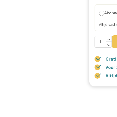
Abonn
Altijd vast
Grati
Voor 
Altij