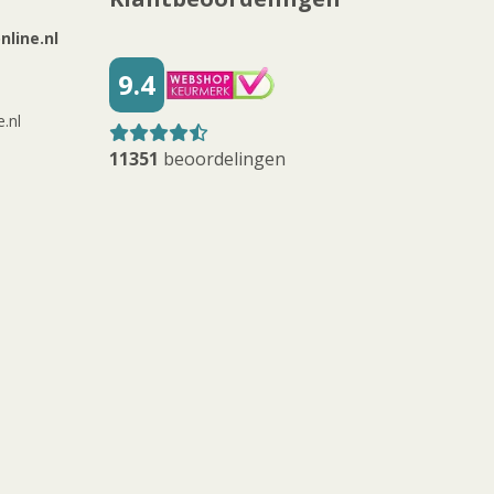
line.nl
9.4
.nl
11351
beoordelingen