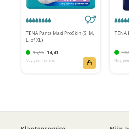
uks
TENA Pants Maxi ProSkin (S, M,
L, of XL)
16,95
14,41
14,
Nog geen reviews
Nog geen
Klantenservice
Mijn a