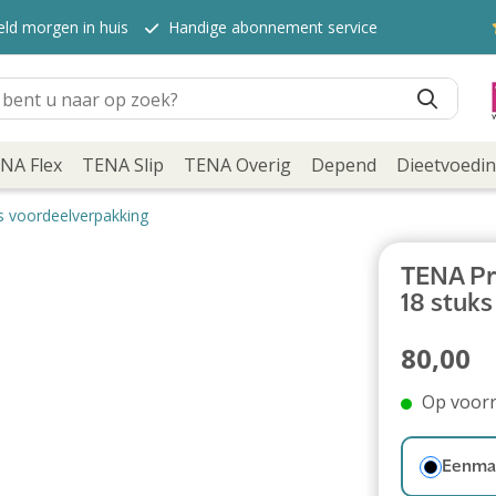
eld morgen in huis
Handige abonnement service
NA Flex
TENA Slip
TENA Overig
Depend
Dieetvoedi
s voordeelverpakking
TENA Pr
18 stuk
80,00
Op voor
Eenmal