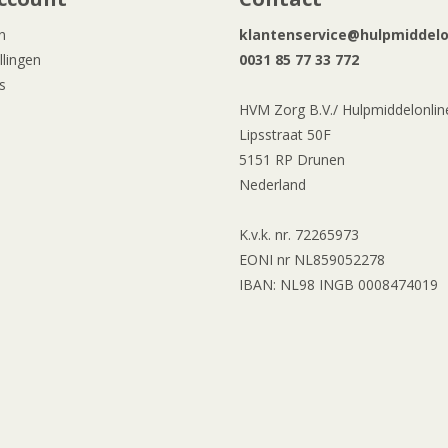
n
klantenservice@hulpmiddelon
llingen
0031 85 77 33 772
s
HVM Zorg B.V./ Hulpmiddelonline
Lipsstraat 50F
5151 RP Drunen
Nederland
K.v.k. nr. 72265973
EONI nr NL859052278
IBAN: NL98 INGB 0008474019