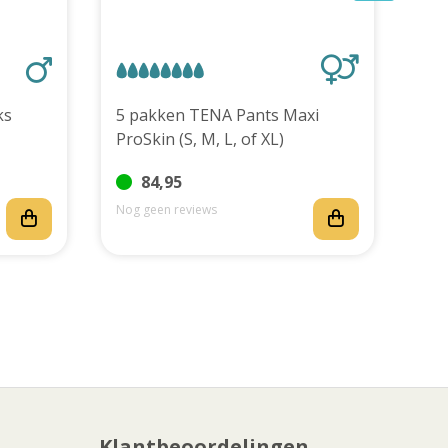
stuks
5 pakken TENA Pants Maxi
TEN
ProSkin (S, M, L, of XL)
stu
84,95
Nog geen reviews
Nog
Klantbeoordelingen