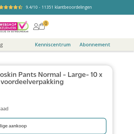
9.4
/10
-
11351
klantbeoordelingen
0
ng
Kenniscentrum
Abonnement
oskin Pants Normal - Large- 10 x
s voordeelverpakking
raad
ige aankoop