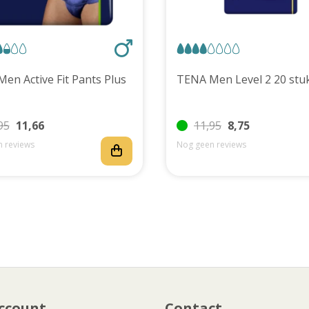
TENA Men Active Fit Pants Plus
TENA Men Level 2 20 
95
11,66
11,95
8,75
 reviews
Nog geen reviews
ccount
Contact