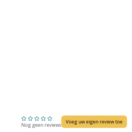
Huidverzorging
Depend
Depend voor Mannen
Depend voor Vrouwen
Depend Slip
Dieetvoeding
Verschillende soorten incontinentie
Kenniscentrum
Abonnement
Voeg uw eigen review toe
Nog geen reviews