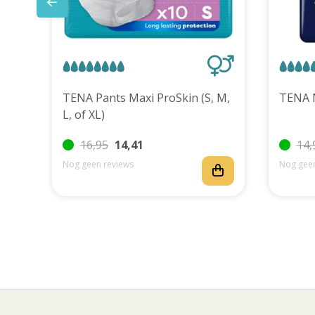
uks
TENA Pants Maxi ProSkin (S, M,
L, of XL)
16,95
14,41
14,
Nog geen reviews
Nog geen