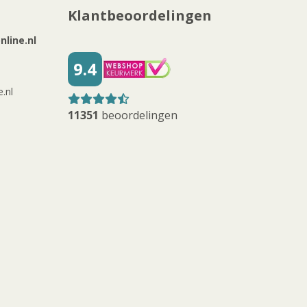
Klantbeoordelingen
line.nl
9.4
.nl
11351
beoordelingen