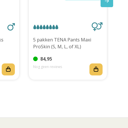
stuks
5 pakken TENA Pants Maxi
ProSkin (S, M, L, of XL)
84,95
Nog geen reviews
Nog