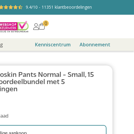
9.4
/10
-
11351
klantbeoordelingen
0
ng
Kenniscentrum
Abonnement
skin Pants Normal - Small, 15
 Voordeelbundel met 5
ingen
raad
ige aankoop