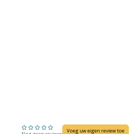
Huidverzorging
Depend
Depend voor Mannen
Depend voor Vrouwen
Depend Slip
Dieetvoeding
Verschillende soorten incontinentie
Kenniscentrum
Abonnement
Voeg uw eigen review toe