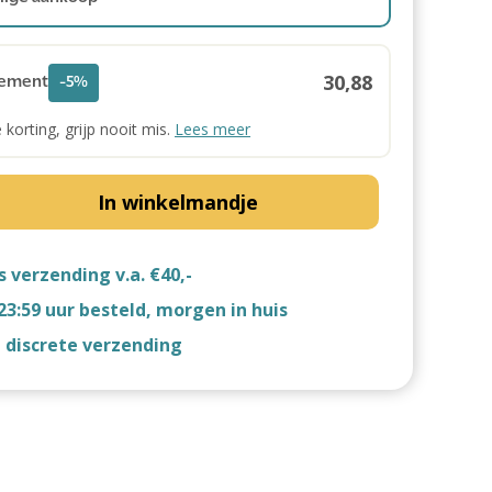
30,88
ement
-5%
e korting, grijp nooit mis.
Lees meer
In winkelmandje
s verzending v.a. €40,-
23:59 uur besteld, morgen in huis
d discrete verzending