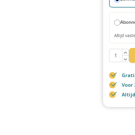
Abonn
Altijd vast
Grati
Voor 
Altij