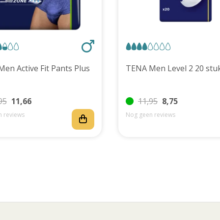
TENA Men Active Fit Pants Plus
TENA Men Level 2 20 
95
11,66
11,95
8,75
 reviews
Nog geen reviews