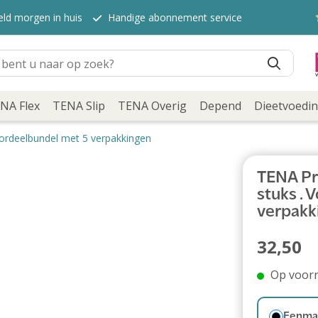
eld morgen in huis
Handige abonnement service
NA Flex
TENA Slip
TENA Overig
Depend
Dieetvoedi
oordeelbundel met 5 verpakkingen
TENA Pro
stuks .
verpakk
32,50
Op voor
Eenmal