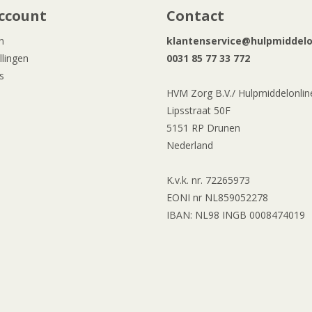
ccount
Contact
n
klantenservice@hulpmiddelon
llingen
0031 85 77 33 772
s
HVM Zorg B.V./ Hulpmiddelonline
Lipsstraat 50F
5151 RP Drunen
Nederland
K.v.k. nr. 72265973
EONI nr NL859052278
IBAN: NL98 INGB 0008474019