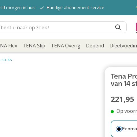
eld morgen in huis
Handige abonnement service
NA Flex
TENA Slip
TENA Overig
Depend
Dieetvoedi
 stuks
Tena Pro
van 14 s
221,95
Op voor
Eenmal