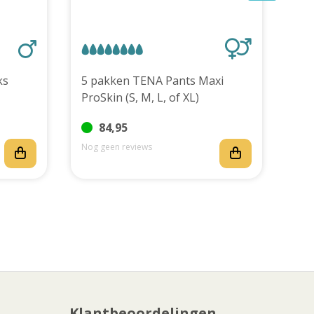
stuks
5 pakken TENA Pants Maxi
ProSkin (S, M, L, of XL)
84,95
Nog geen reviews
Nog
Klantbeoordelingen