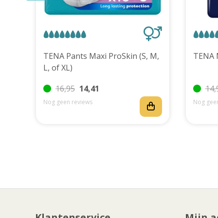
uks
TENA Pants Maxi ProSkin (S, M,
L, of XL)
16,95
14,41
14,
Nog geen reviews
Nog geen
Klantenservice
Mijn a