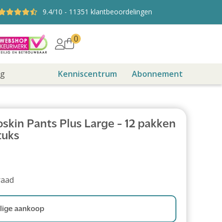
9.4
/10
-
11351
klantbeoordelingen
0
ng
Kenniscentrum
Abonnement
skin Pants Plus Large - 12 pakken
tuks
raad
ige aankoop