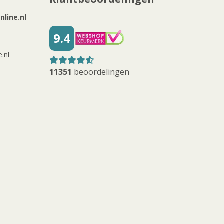
line.nl
9.4
.nl
11351
beoordelingen