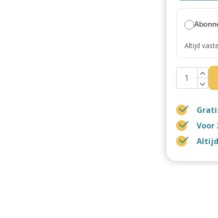
Abonn
Altijd vast
Grati
Voor 
Altij