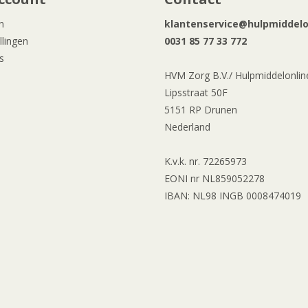
n
klantenservice@hulpmiddelon
llingen
0031 85 77 33 772
s
HVM Zorg B.V./ Hulpmiddelonline
Lipsstraat 50F
5151 RP Drunen
Nederland
K.v.k. nr. 72265973
EONI nr NL859052278
IBAN: NL98 INGB 0008474019