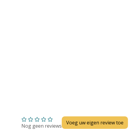
Huidverzorging
Depend
Depend voor Mannen
Depend voor Vrouwen
Depend Slip
Dieetvoeding
Verschillende soorten incontinentie
Kenniscentrum
Abonnement
Voeg uw eigen review toe
Nog geen reviews