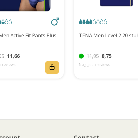
TENA Men Active Fit Pants Plus
TENA Men Level 2 20 
95
11,66
11,95
8,75
 reviews
Nog geen reviews
ccount
Contact