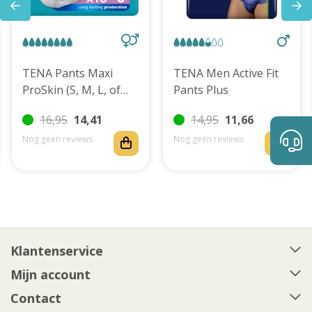
TENA Pants Maxi
TENA Men Active Fit
ProSkin (S, M, L, of
Pants Plus
XL)
16,95
14,41
14,95
11,66
Nog geen reviews
Nog geen reviews
Klantenservice
Mijn account
Contact