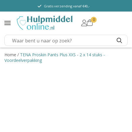
Gratis verzending vanaf €40,-
0
TENA Lady
TENA Men
TENA Pants (m/v)
TENA Flex
Home
/
TENA Proskin Pants Plus XXS - 2 x 14 stuks -
Voordeelverpakking
TENA Slip
TENA Overig
Depend
Dieetvoeding
Verschillende soorten
incontinentie
Kenniscentrum