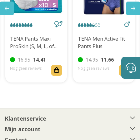
TENA Pants Maxi
TENA Men Active Fit
ProSkin (S, M, L, of
Pants Plus
XL)
16,95
14,41
14,95
11,66
Nog geen reviews
Nog geen reviews
Klantenservice
Mijn account
Contact