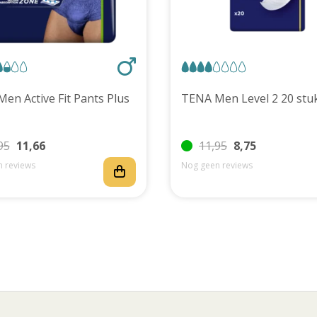
TENA Men Active Fit Pants Plus
TENA Men Level 2 20 
95
11,66
11,95
8,75
 reviews
Nog geen reviews