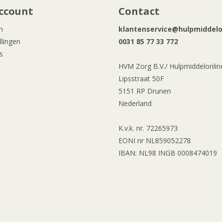
ccount
Contact
n
klantenservice@hulpmiddelon
llingen
0031 85 77 33 772
s
HVM Zorg B.V./ Hulpmiddelonline
Lipsstraat 50F
5151 RP Drunen
Nederland
K.v.k. nr. 72265973
EONI nr NL859052278
IBAN: NL98 INGB 0008474019