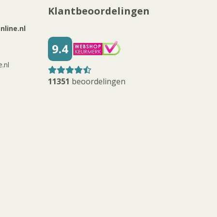
Klantbeoordelingen
line.nl
9.4
.nl
11351
beoordelingen