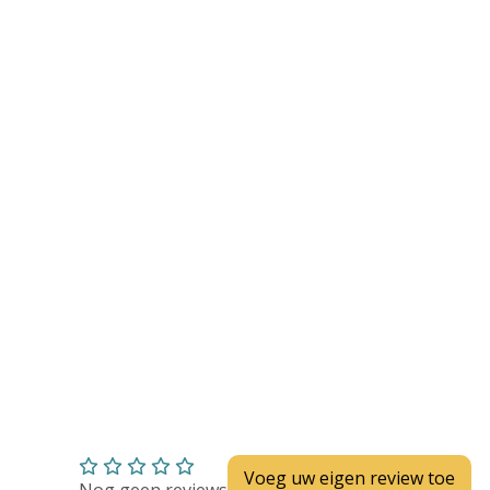
Huidverzorging
Depend
Depend voor Mannen
Depend voor Vrouwen
Depend Slip
Dieetvoeding
Verschillende soorten incontinentie
Kenniscentrum
Abonnement
Voeg uw eigen review toe