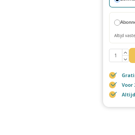
Abonn
Altijd vast
Grati
Voor 
Altij