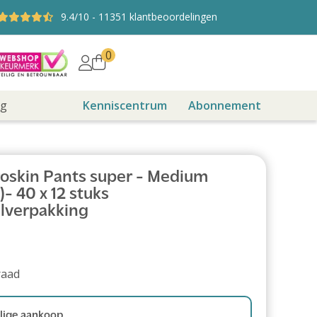
9.4
/10
-
11351
klantbeoordelingen
0
ng
Kenniscentrum
Abonnement
oskin Pants super - Medium
- 40 x 12 stuks
lverpakking
raad
ige aankoop