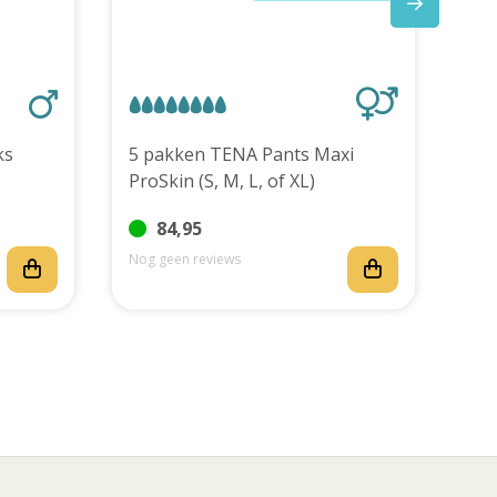
stuks
5 pakken TENA Pants Maxi
ProSkin (S, M, L, of XL)
84,95
Nog geen reviews
Nog