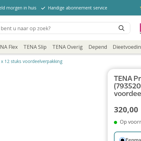
eld morgen in huis
Handige abonnement service
NA Flex
TENA Slip
TENA Overig
Depend
Dieetvoedi
x 12 stuks voordeelverpakking
TENA Pr
(793520)
voordee
320,00
Op voor
Eenmal