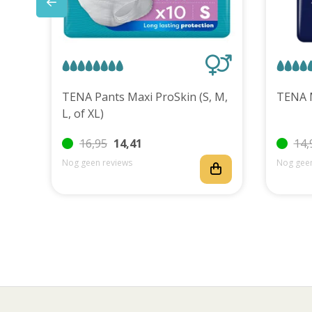
uks
TENA Pants Maxi ProSkin (S, M,
L, of XL)
16,95
14,41
14,
Nog geen reviews
Nog geen