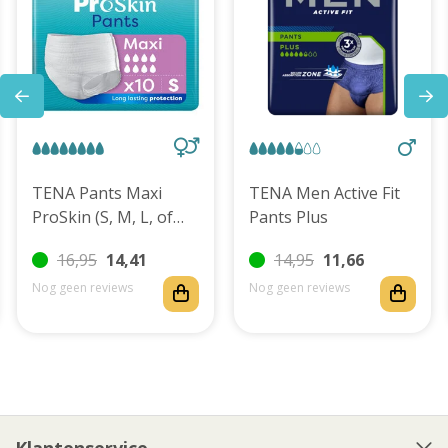
TENA Pants Maxi
TENA Men Active Fit
ProSkin (S, M, L, of
Pants Plus
XL)
16,95
14,41
14,95
11,66
Nog geen reviews
Nog geen reviews