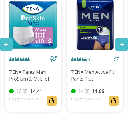
TENA Pants Maxi
TENA Men Active Fit
ProSkin (S, M, L, of
Pants Plus
XL)
16,95
14,41
14,95
11,66
Nog geen reviews
Nog geen reviews