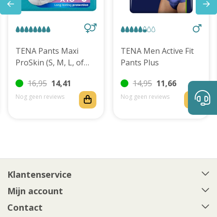
TENA Pants Maxi
TENA Men Active Fit
ProSkin (S, M, L, of
Pants Plus
XL)
16,95
14,41
14,95
11,66
Nog geen reviews
Nog geen reviews
Klantenservice
Mijn account
Contact