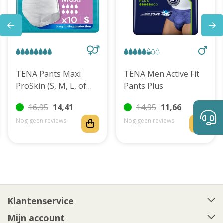
TENA Pants Maxi
TENA Men Active Fit
ProSkin (S, M, L, of
Pants Plus
XL)
16,95
14,41
14,95
11,66
Nog geen reviews
Nog geen reviews
Klantenservice
Mijn account