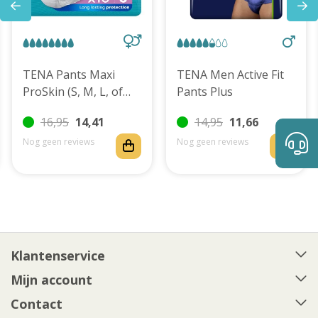
TENA Pants Maxi
TENA Men Active Fit
ProSkin (S, M, L, of
Pants Plus
XL)
16,95
14,41
14,95
11,66
Nog geen reviews
Nog geen reviews
Klantenservice
Mijn account
Contact