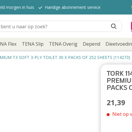
eld morgen in huis
Handige abonnement service
NA Flex
TENA Slip
TENA Overig
Depend
Dieetvoedi
IUM T3 SOFT 3-PLY TOILET 30 X PACKS OF 252 SHEETS (114273)
TORK 11
PREMIUM
PACKS O
21,39
Niet op 