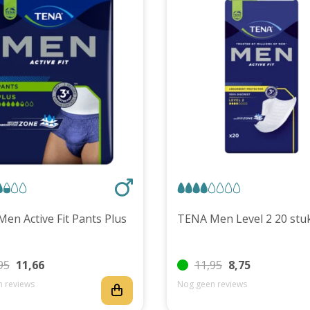
TENA Men Active Fit Pants Plus
TENA Men Level 2 20 
95
11,66
11,95
8,75
 reviews
Nog geen reviews