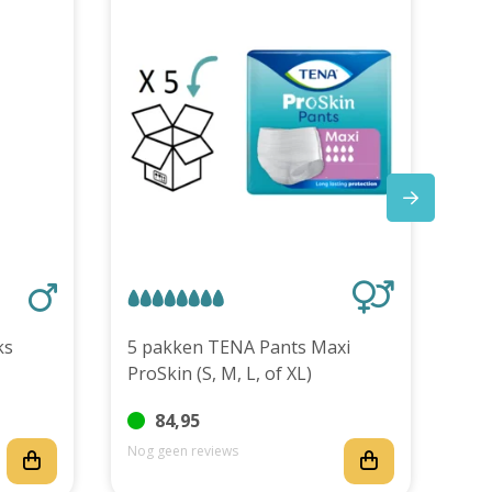
stuks
5 pakken TENA Pants Maxi
ProSkin (S, M, L, of XL)
84,95
Nog geen reviews
Nog