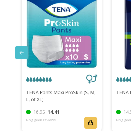
uks
TENA Pants Maxi ProSkin (S, M,
L, of XL)
16,95
14,41
14,
Nog geen reviews
Nog geen