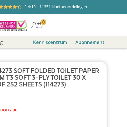
9.4
/10
-
11351
klantbeoordelingen
0
ng
Kenniscentrum
Abonnement
4273 SOFT FOLDED TOILET PAPER
 T3 SOFT 3-PLY TOILET 30 X
F 252 SHEETS (114273)
voorraad