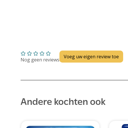
Huidverzorging
Depend
Depend voor Mannen
Depend voor Vrouwen
Depend Slip
Dieetvoeding
Verschillende soorten incontinentie
Kenniscentrum
Abonnement
Voeg uw eigen review toe
Nog geen reviews
Andere kochten ook