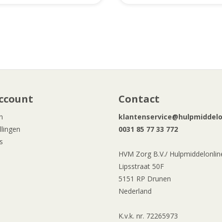
ccount
Contact
n
klantenservice@hulpmiddelon
llingen
0031 85 77 33 772
s
HVM Zorg B.V./ Hulpmiddelonline
Lipsstraat 50F
5151 RP Drunen
Nederland
K.v.k. nr. 72265973