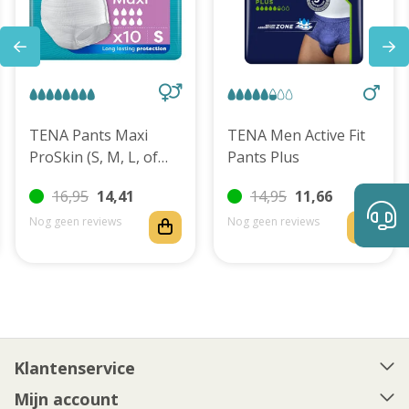
TENA Pants Maxi
TENA Men Active Fit
ProSkin (S, M, L, of
Pants Plus
XL)
16,95
14,41
14,95
11,66
Nog geen reviews
Nog geen reviews
Klantenservice
Mijn account