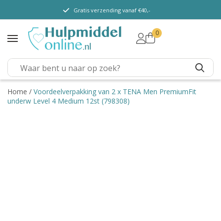
Gratis verzending vanaf €40,-
0
TENA Lady
TENA Men
TENA Pants (m/v)
TENA Flex
Home
/
Voordeelverpakking van 2 x TENA Men PremiumFit
underw Level 4 Medium 12st (798308)
TENA Slip
TENA Overig
Depend
Dieetvoeding
Verschillende soorten
incontinentie
Kenniscentrum