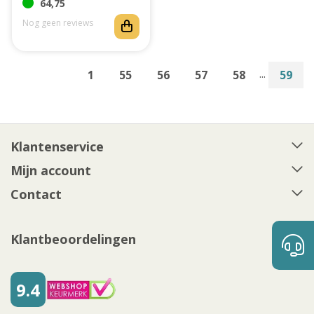
64,75
Nog geen reviews
...
1
55
56
57
58
59
Klantenservice
Mijn account
Contact
Klantbeoordelingen
9.4