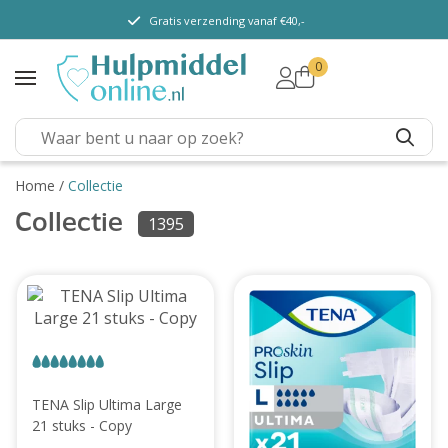
Gratis verzending vanaf €40,-
0
TENA Lady
TENA Men
TENA Pants (m/v)
TENA Flex
Home
/
Collectie
TENA Slip
Collectie
1395
TENA Overig
Depend
Dieetvoeding
Verschillende soorten
incontinentie
TENA Slip Ultima Large
Kenniscentrum
21 stuks - Copy