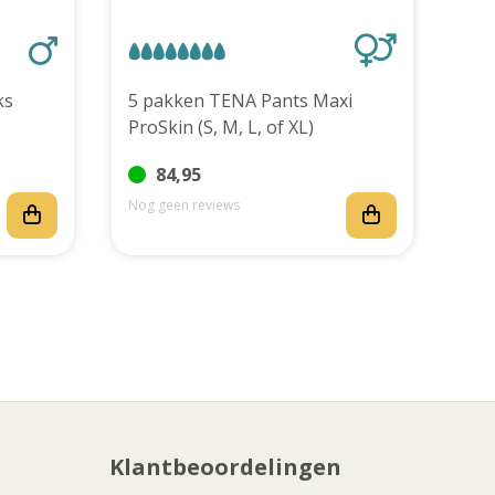
stuks
5 pakken TENA Pants Maxi
TEN
ProSkin (S, M, L, of XL)
stu
84,95
Nog geen reviews
Nog
Klantbeoordelingen