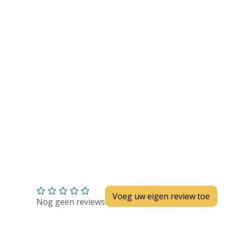
Huidverzorging
Depend
Depend voor Mannen
Depend voor Vrouwen
Depend Slip
Dieetvoeding
Verschillende soorten incontinentie
Kenniscentrum
Abonnement
Voeg uw eigen review toe
Nog geen reviews