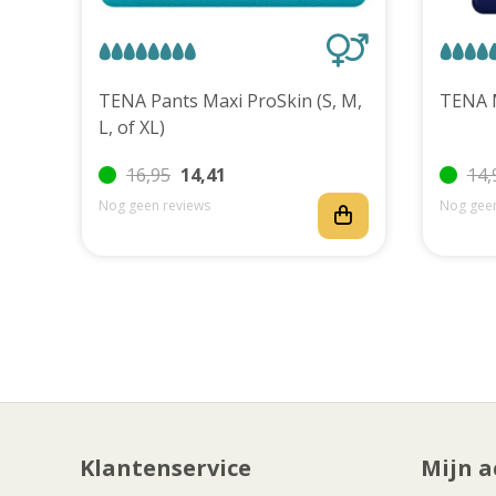
uks
TENA Pants Maxi ProSkin (S, M,
L, of XL)
16,95
14,41
14,
Nog geen reviews
Nog geen
Klantenservice
Mijn a