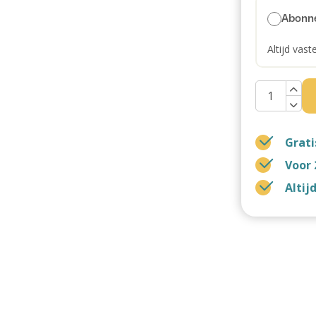
Abonn
Altijd vast
Grati
Voor 
Altij