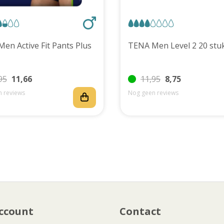
TENA Men Active Fit Pants Plus
TENA Men Level 2 20 
95
11,66
11,95
8,75
 reviews
Nog geen reviews
ccount
Contact