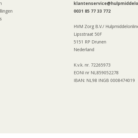
n
klantenservice@hulpmiddelon
llingen
0031 85 77 33 772
s
HVM Zorg B.V./ Hulpmiddelonline
Lipsstraat 50F
5151 RP Drunen
Nederland
K.v.k. nr. 72265973
EONI nr NL859052278
IBAN: NL98 INGB 0008474019