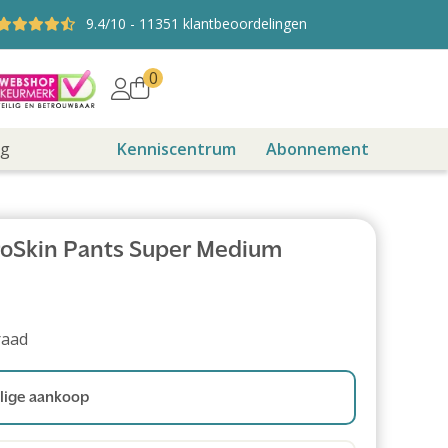
9.4
/10
-
11351
klantbeoordelingen
0
ng
Kenniscentrum
Abonnement
oSkin Pants Super Medium
raad
ige aankoop