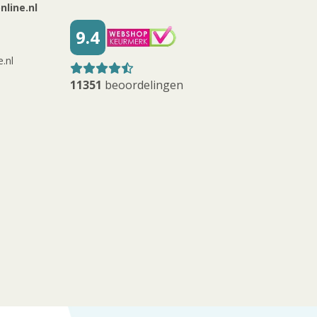
line.nl
9.4
.nl
11351
beoordelingen