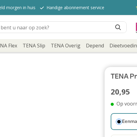
eld morgen in huis
Handige abonnement service
NA Flex
TENA Slip
TENA Overig
Depend
Dieetvoedi
TENA Pr
20,95
Op voor
Eenmal