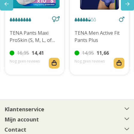
TENA Pants Maxi
TENA Men Active Fit
ProSkin (S, M, L, of
Pants Plus
XL)
16,95
14,41
14,95
11,66
Nog geen reviews
Nog geen reviews
Klantenservice
Mijn account
Contact