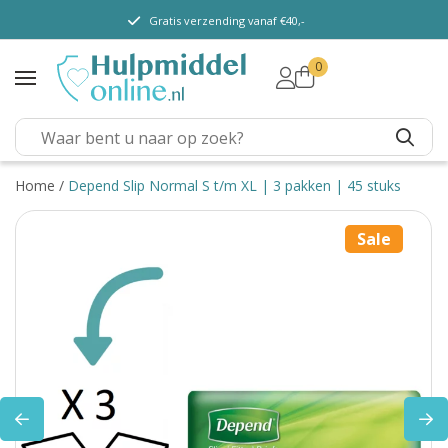
Gratis verzending vanaf €40,-
0
TENA Lady
TENA Men
TENA Pants (m/v)
TENA Flex
Home
/
Depend Slip Normal S t/m XL | 3 pakken | 45 stuks
TENA Slip
Sale
TENA Overig
Depend
Dieetvoeding
Verschillende soorten
incontinentie
Kenniscentrum