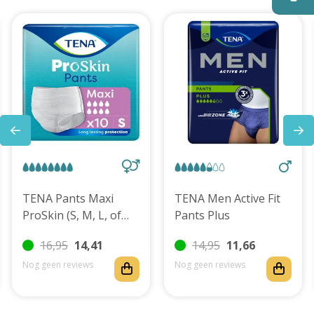
TENA Pants Maxi
TENA Men Active Fit
ProSkin (S, M, L, of
Pants Plus
XL)
16,95
14,41
14,95
11,66
Nog geen reviews
Nog geen reviews