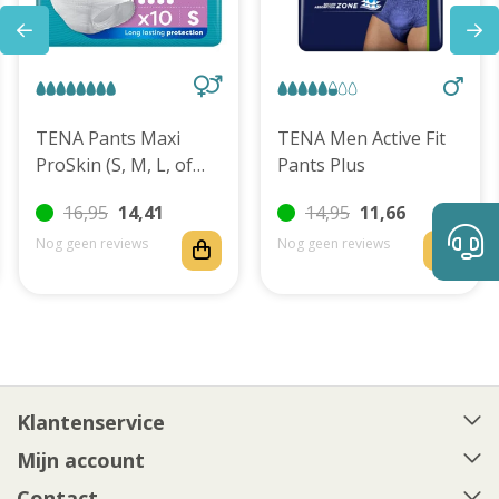
TENA Pants Maxi
TENA Men Active Fit
ProSkin (S, M, L, of
Pants Plus
XL)
16,95
14,41
14,95
11,66
Nog geen reviews
Nog geen reviews
Klantenservice
Mijn account
Contact