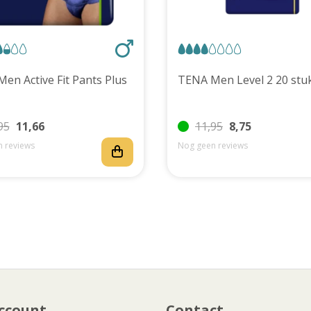
TENA Men Active Fit Pants Plus
TENA Men Level 2 20 
95
11,66
11,95
8,75
 reviews
Nog geen reviews
ccount
Contact