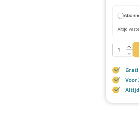
Abonn
Altijd vast
Grati
Voor 
Altij