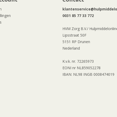
n
klantenservice@hulpmiddelon
llingen
0031 85 77 33 772
s
HVM Zorg B.V./ Hulpmiddelonline
Lipsstraat 50F
5151 RP Drunen
Nederland
K.v.k. nr. 72265973
EONI nr NL859052278
IBAN: NL98 INGB 0008474019