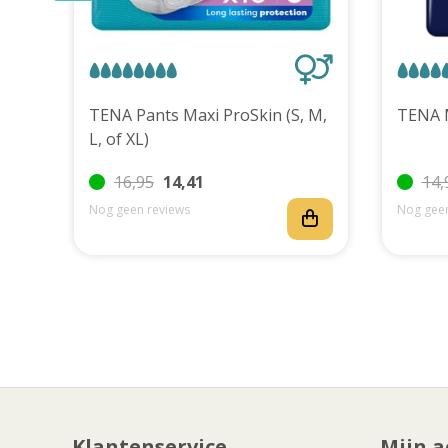
uks
TENA Pants Maxi ProSkin (S, M,
L, of XL)
16,95
14,41
14,
Nog geen reviews
Nog geen
Klantenservice
Mijn a