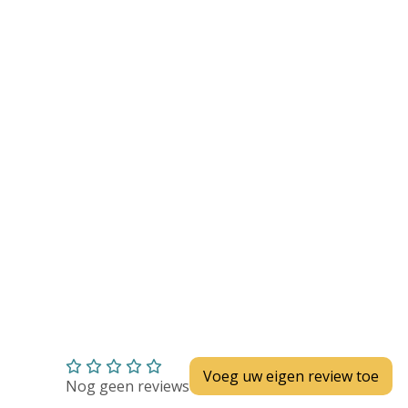
Huidverzorging
Depend
Depend voor Mannen
Depend voor Vrouwen
Depend Slip
Dieetvoeding
Verschillende soorten incontinentie
Kenniscentrum
Abonnement
Voeg uw eigen review toe
Nog geen reviews