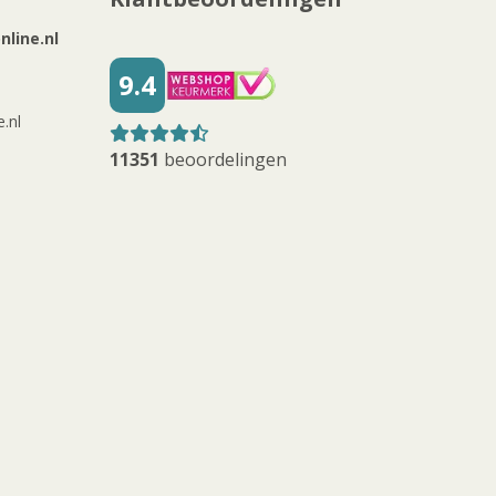
line.nl
9.4
.nl
11351
beoordelingen