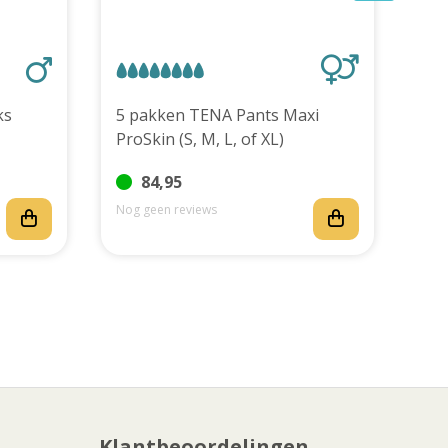
stuks
5 pakken TENA Pants Maxi
TEN
ProSkin (S, M, L, of XL)
stu
84,95
Nog geen reviews
Nog
Klantbeoordelingen