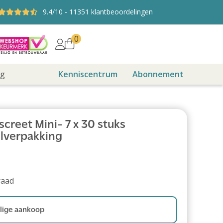
9.4
/10
-
11351
klantbeoordelingen
0
ng
Kenniscentrum
Abonnement
creet Mini- 7 x 30 stuks
lverpakking
raad
ige aankoop