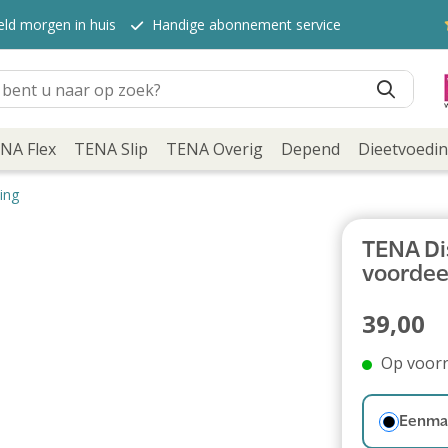
eld morgen in huis
Handige abonnement service
NA Flex
TENA Slip
TENA Overig
Depend
Dieetvoedi
ing
TENA Dis
voordee
39,00
Op voor
Eenmal