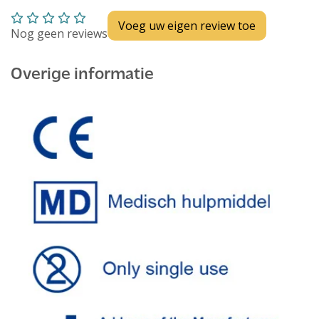
Voeg uw eigen review toe
Nog geen reviews
Overige informatie