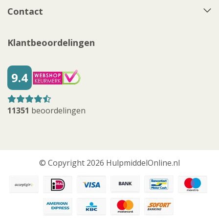
Contact
Klantbeoordelingen
9.4
11351
beoordelingen
© Copyright 2026 HulpmiddelOnline.nl