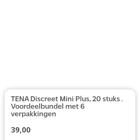
Abonnement
TENA Discreet Mini Plus, 20 stuks .
Voordeelbundel met 6
verpakkingen
39,00