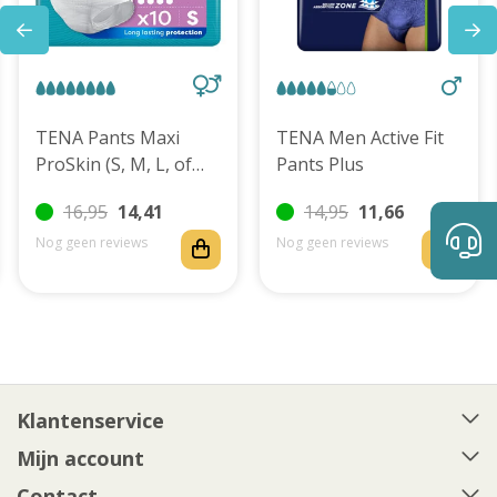
TENA Pants Maxi
TENA Men Active Fit
ProSkin (S, M, L, of
Pants Plus
XL)
16,95
14,41
14,95
11,66
Nog geen reviews
Nog geen reviews
Klantenservice
Mijn account
Contact