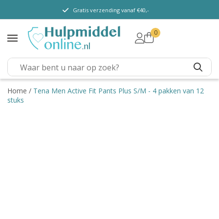
Gratis verzending vanaf €40,-
0
TENA Lady
TENA Men
TENA Pants (m/v)
TENA Flex
Home
/
Tena Men Active Fit Pants Plus S/M - 4 pakken van 12
stuks
TENA Slip
TENA Overig
Depend
Dieetvoeding
Verschillende soorten
incontinentie
Kenniscentrum