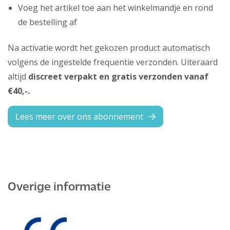
Voeg het artikel toe aan het winkelmandje en rond
de bestelling af
Na activatie wordt het gekozen product automatisch
volgens de ingestelde frequentie verzonden. Uiteraard
altijd
discreet verpakt en gratis verzonden vanaf
€40,-.
Lees meer over ons abonnement
Overige informatie