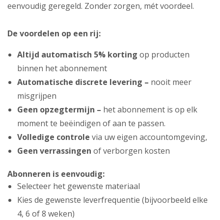
eenvoudig geregeld. Zonder zorgen, mét voordeel.
De voordelen op een rij:
Altijd automatisch 5% korting
op producten
binnen het abonnement
Automatische discrete levering –
nooit meer
misgrijpen
Geen opzegtermijn –
het abonnement is op elk
moment te beëindigen of aan te passen.
Volledige controle
via uw eigen accountomgeving,
Geen verrassingen
of verborgen kosten
Abonneren is eenvoudig:
Selecteer het gewenste materiaal
Kies de gewenste leverfrequentie (bijvoorbeeld elke
4, 6 of 8 weken)