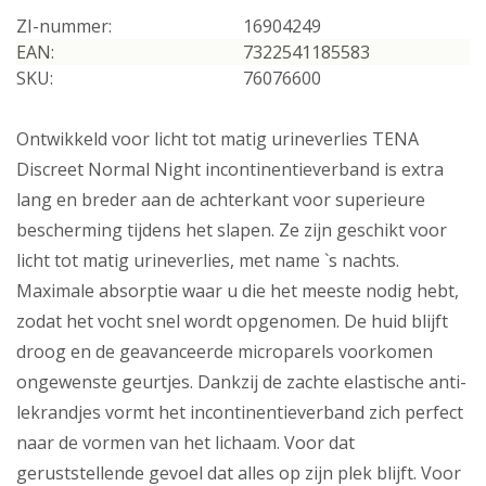
ZI-nummer:
16904249
EAN:
7322541185583
SKU:
76076600
Ontwikkeld voor licht tot matig urineverlies TENA
Discreet Normal Night incontinentieverband is extra
lang en breder aan de achterkant voor superieure
bescherming tijdens het slapen. Ze zijn geschikt voor
licht tot matig urineverlies, met name `s nachts.
Maximale absorptie waar u die het meeste nodig hebt,
zodat het vocht snel wordt opgenomen. De huid blijft
droog en de geavanceerde microparels voorkomen
ongewenste geurtjes. Dankzij de zachte elastische anti-
lekrandjes vormt het incontinentieverband zich perfect
naar de vormen van het lichaam. Voor dat
geruststellende gevoel dat alles op zijn plek blijft. Voor