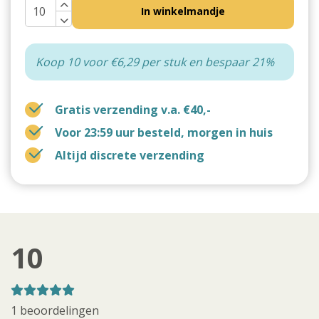
In winkelmandje
Koop 10 voor €6,29 per stuk en bespaar 21%
Gratis verzending v.a. €40,-
Voor 23:59 uur besteld, morgen in huis
Altijd discrete verzending
10
1 beoordelingen