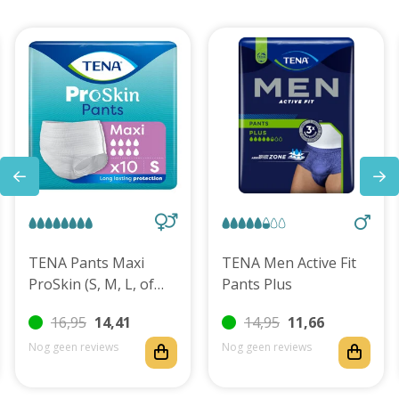
TENA Pants Maxi
TENA Men Active Fit
ProSkin (S, M, L, of
Pants Plus
XL)
16,95
14,41
14,95
11,66
Nog geen reviews
Nog geen reviews