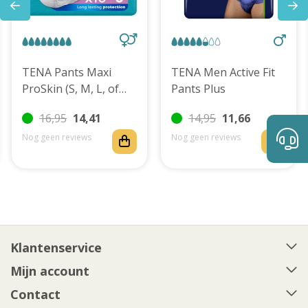
TENA Pants Maxi
TENA Men Active Fit
ProSkin (S, M, L, of
Pants Plus
XL)
16,95
14,41
14,95
11,66
Nog geen reviews
Nog geen reviews
Klantenservice
Mijn account
Contact