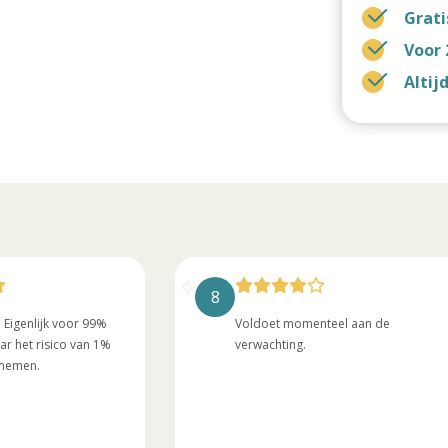
Grati
Voor 
Altij
8
 Eigenlijk voor 99%
Voldoet momenteel aan de
r het risico van 1%
verwachting.
t nemen.