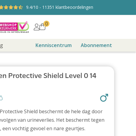
9.4
/10
-
11351
klantbeoordelingen
0
ng
Kenniscentrum
Abonnement
n Protective Shield Level 0 14
rotective Shield beschermt de hele dag door
volgen van urineverlies. Het beschermt tegen
 een vochtig gevoel en nare geurtjes.