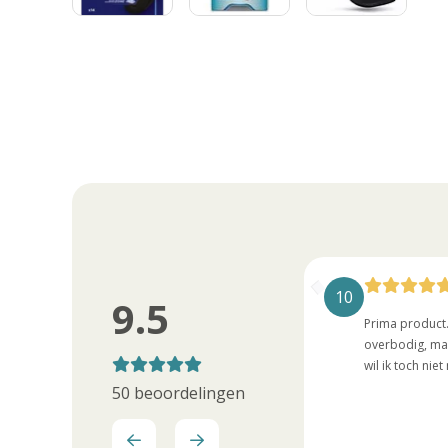
10
10
9.5
Heel blij mee. Ook niet zichtbaar in
Prima product.
linnen broek.
overbodig, maa
wil ik toch nie
50 beoordelingen