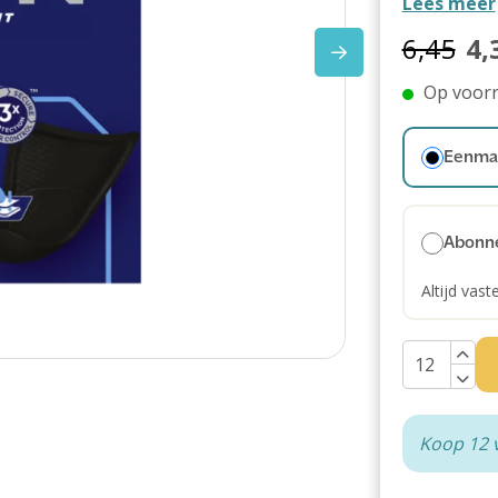
Lees meer
6,45
4,
Op voor
Eenmal
Abonn
Altijd vast
Koop 12 