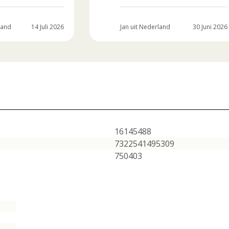
land
14 Juli 2026
Jan uit Nederland
30 Juni 2026
16145488
7322541495309
750403