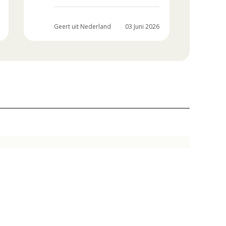
Geert uit Nederland
03 Juni 2026
Egb