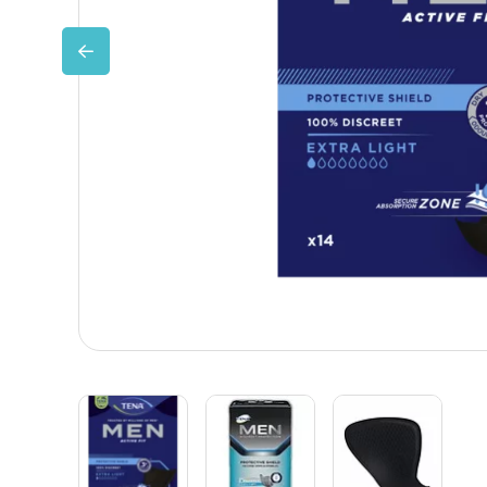
Huidverzorging
Depend
Depend voor Mannen
Depend voor Vrouwen
Depend Slip
Dieetvoeding
Verschillende soorten incontinentie
Kenniscentrum
Abonnement