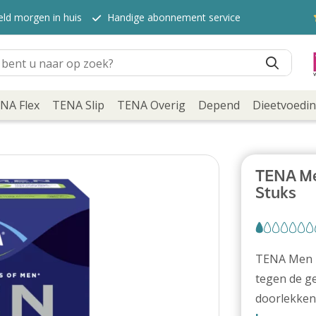
eld morgen in huis
Handige abonnement service
NA Flex
TENA Slip
TENA Overig
Depend
Dieetvoedi
TENA Me
Stuks
TENA Men P
tegen de ge
doorlekken,