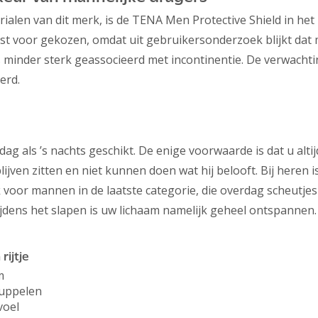
rialen van dit merk, is de TENA Men Protective Shield in het
ust voor gekozen, omdat uit gebruikersonderzoek blijkt da
s minder sterk geassocieerd met incontinentie. De verwacht
erd.
ag als ’s nachts geschikt. De enige voorwaarde is dat u alt
blijven zitten en niet kunnen doen wat hij belooft. Bij heren 
 voor mannen in de laatste categorie, die overdag scheutjes v
jdens het slapen is uw lichaam namelijk geheel ontspannen.
ijtje
m
ruppelen
voel