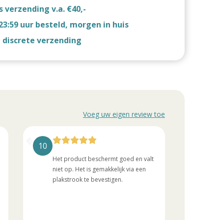
s verzending v.a. €40,-
23:59 uur besteld, morgen in huis
d discrete verzending
Voeg uw eigen review toe
10
10
Het product beschermt goed en valt
Sind
niet op. Het is gemakkelijk via een
nog
plakstrook te bevestigen.
uri
ver
ext