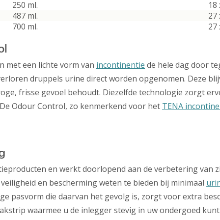
250 ml.
18 
487 ml.
27 
700 ml.
27 
ol
 met een lichte vorm van
incontinentie
de hele dag door te
verloren druppels urine direct worden opgenomen. Deze blij
roge, frisse gevoel behoudt. Diezelfde technologie zorgt er
. De Odour Control, zo kenmerkend voor het
TENA incontine
g
tieproducten en werkt doorlopend aan de verbetering van zij
veiligheid en bescherming weten te bieden bij minimaal
uri
tige pasvorm die daarvan het gevolg is, zorgt voor extra be
lakstrip waarmee u de inlegger stevig in uw ondergoed kunt