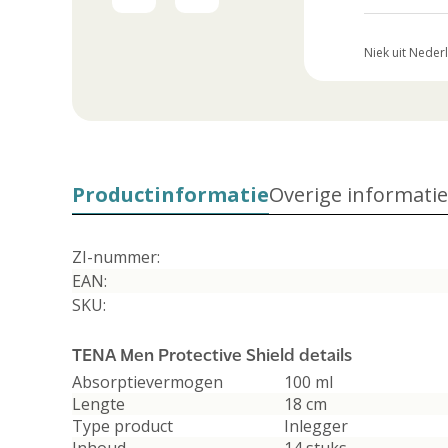
BP uit Nederland
26 Juli 2026
Niek uit Neder
Productinformatie
Overige informatie
ZI-nummer:
EAN:
SKU:
TENA Men Protective Shield details
Absorptievermogen
100 ml
Lengte
18 cm
Type product
Inlegger