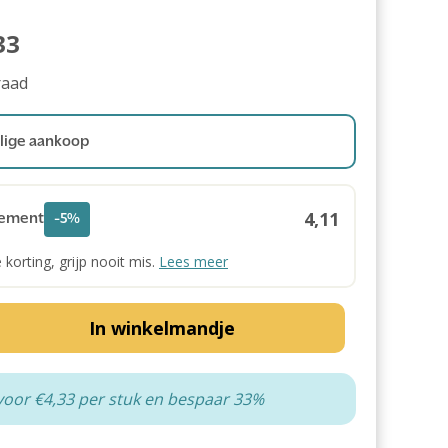
33
raad
ige aankoop
4,11
ement
-5%
e korting, grijp nooit mis.
Lees meer
In winkelmandje
voor €4,33 per stuk en bespaar 33%