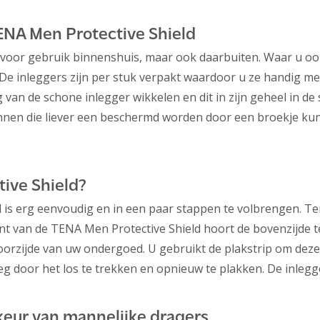
ENA Men Protective Shield
d voor gebruik binnenshuis, maar ook daarbuiten. Waar u ook
 De inleggers zijn per stuk verpakt waardoor u ze handig m
 van de schone inlegger wikkelen en dit in zijn geheel in de
nnen die liever een beschermd worden door een broekje kun
ive Shield?
s erg eenvoudig en in een paar stappen te volbrengen. Ten 
nt van de TENA Men Protective Shield hoort de bovenzijde te
oorzijde van uw ondergoed. U gebruikt de plakstrip om deze 
 door het los te trekken en opnieuw te plakken. De inlegge
keur van mannelijke dragers