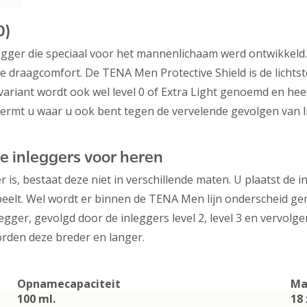
0)
egger die speciaal voor het mannenlichaam werd ontwikkeld.
e draagcomfort. De TENA Men Protective Shield is de lichts
ariant wordt ook wel level 0 of Extra Light genoemd en heef
ermt u waar u ook bent tegen de vervelende gevolgen van lic
 inleggers voor heren
is, bestaat deze niet in verschillende maten. U plaatst de 
elt. Wel wordt er binnen de TENA Men lijn onderscheid gem
legger, gevolgd door de inleggers level 2, level 3 en vervolg
orden deze breder en langer.
Opnamecapaciteit
Ma
100 ml.
18 