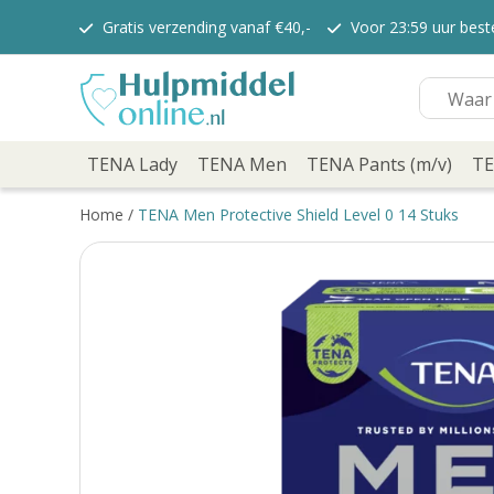
Gratis verzending vanaf €40,-
Voor 23:59 uur best
TENA Lady
TENA Discreet inlegkruisjes
TENA Discreet verbanden
TENA Lady Pants
TENA Men
TENA Pants (m/v)
TENA Lady
TENA Men
TENA Pants (m/v)
TE
Voordeelverpakkingen
TENA Pants Normal
Home
/
TENA Men Protective Shield Level 0 14 Stuks
TENA Pants Maxi
TENA Pants Super
TENA Pants Plus
TENA Flex
TENA Slip
TENA Overig
TENA Comfort
TENA Fix
TENA Bed
Verzorging
Verzorgend wassen