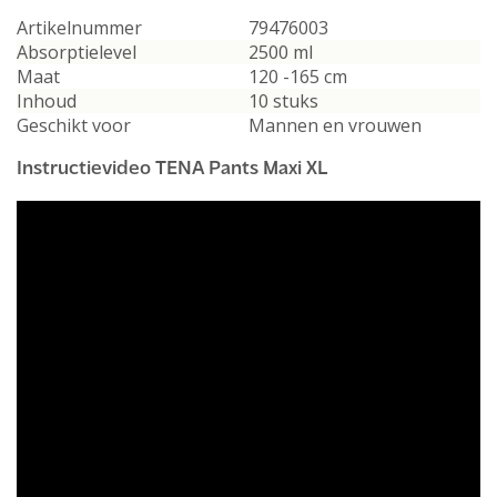
Artikelnummer
79476003
Absorptielevel
2500 ml
Maat
120 -165 cm
Inhoud
10 stuks
Geschikt voor
Mannen en vrouwen
Instructievideo TENA Pants Maxi XL