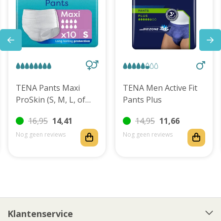
TENA Pants Maxi
TENA Men Active Fit
ProSkin (S, M, L, of
Pants Plus
XL)
16,95
14,41
14,95
11,66
Nog geen reviews
Nog geen reviews
Klantenservice