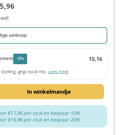
5,96
raad
ige aankoop
15,16
ement
-5%
e korting, grijp nooit mis.
Lees meer
In winkelmandje
oor €17,96 per stuk en bespaar 10%
oor €15,96 per stuk en bespaar 20%