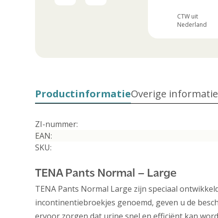
Elizabeth uit
12 Oktober
CTW uit
Nederland
2024
Nederland
Productinformatie
Overige informatie
ZI-nummer:
EAN:
SKU:
TENA Pants Normal – Large
TENA Pants Normal Large zijn speciaal ontwikkeld
incontinentiebroekjes genoemd, geven u de besche
ervoor zorgen dat urine snel en efficiënt kan wor