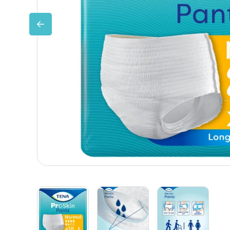
Huidverzorging
Depend
Depend voor Mannen
Depend voor Vrouwen
Depend Slip
Dieetvoeding
Verschillende soorten incontinentie
Kenniscentrum
Abonnement