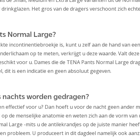
 de Small, Medium en Extra Large varianten uit de Normal-li
r drinkglazen. Het gros van de dragers verschoont zich echt
nts Normal Large?
kte incontinentiebroekje is, kunt u zelf aan de hand van 
derlichaam op te meten, verkrijgt u deze waarde. Valt deze
eschikt voor u. Dames die de TENA Pants Normal Large dra
, dit is een indicatie en geen absoluut gegeven.
‘s nachts worden gedragen?
effectief voor u? Dan hoeft u voor de nacht geen ander mat
 op de menselijke anatomie en weten zich aan de vorm van u
al Large -mits u de antilekrandjes op de juiste manier heef
een probleem. U produceert in dit dagdeel namelijk ook aanzi