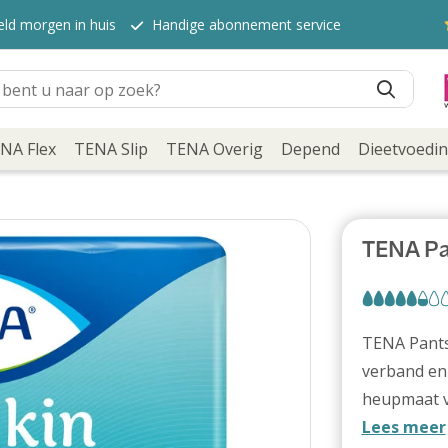
eld morgen in huis
Handige abonnement service
NA Flex
TENA Slip
TENA Overig
Depend
Dieetvoedi
TENA Pa
TENA Pants
verband en
heupmaat v
Lees meer