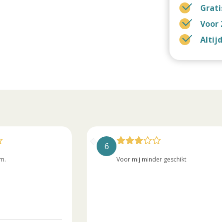
Grati
Voor 
Altij
6
m.
Voor mij minder geschikt