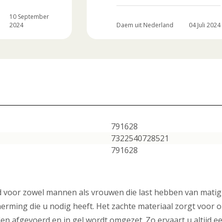
10 September
2024
Daem uit Nederland
04 Juli 2024
791628
7322540728521
791628
 voor zowel mannen als vrouwen die last hebben van matig t
rming die u nodig heeft. Het zachte materiaal zorgt voor o
den afgevoerd en in gel wordt omgezet. Zo ervaart u altijd 