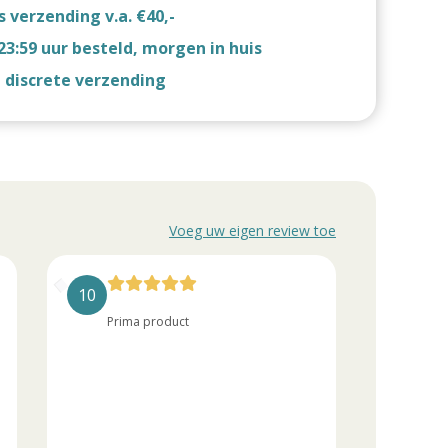
s verzending v.a. €40,-
23:59 uur besteld, morgen in huis
d discrete verzending
Voeg uw eigen review toe
10
10
Prima product
pri