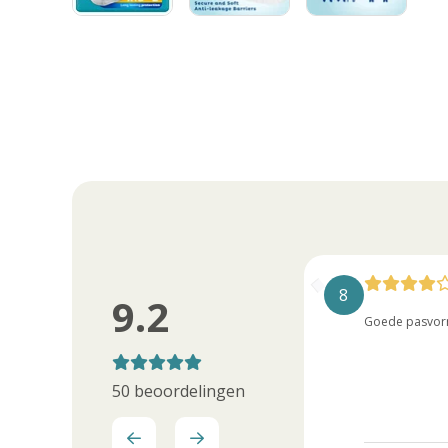
10
8
9.2
Goed!!!
Goede pasvor
50 beoordelingen