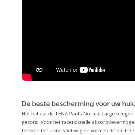
De beste bescherming voor uw hui
Het feit dat de TENA Pants Normal Large u tegen
gezond. Voor het razendsnelle absorptievermogen
trekken het urine snel weg en vormen dit om tot e