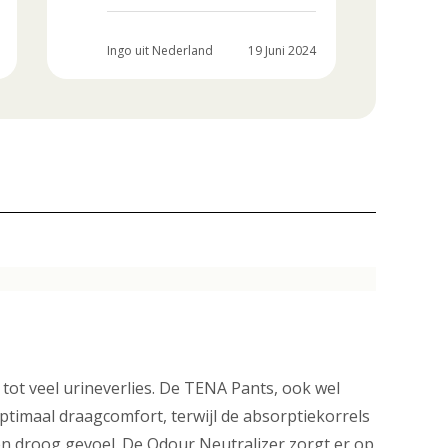
Ingo uit Nederland
19 Juni 2024
Wil
ot veel urineverlies. De TENA Pants, ook wel
ptimaal draagcomfort, terwijl de absorptiekorrels
een droog gevoel. De Odour Neutralizer zorgt er op