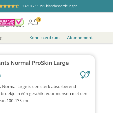
9.4
/10
-
11351
klantbeoordelingen
0
ng
Kenniscentrum
Abonnement
nts Normal ProSkin Large
 Normal large is een sterk absorberend
 broekje in één geschikt voor mensen met een
an 100-135 cm.