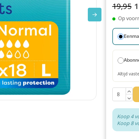
19,95
1
Op voor
Eenmal
Abonn
Altijd vast
Koop 4 v
Koop 8 v